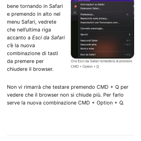
bene tornando in Safari
e premendo in alto nel
menu Safari, vedrete
che nell’ultima riga
accanto a
Esci da Safari
c’è la nuova
combinazione di tasti
da premere per
Ora Esci da Safari richiederà di premere
CMD + Option + Q
chiudere il browser.
Non vi rimarrà che testare premendo CMD + Q per
vedere che il browser non si chiude più. Per farlo
serve la nuova combinazione CMD + Option + Q.
CONTRASSEGNATO
DA UNA SCRITTA:
Safari