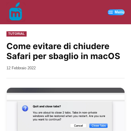
Vai
al
Menu
contenuto
PUBBLICATO
TUTORIAL
IN
Come evitare di chiudere
Safari per sbaglio in macOS
da
12 Febbraio 2022
Kiro