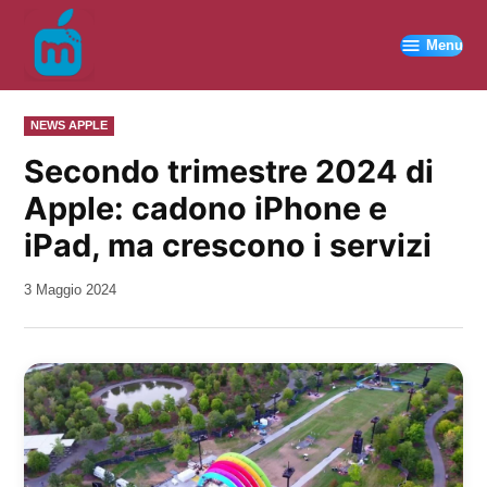
Vai
al
Menu
contenuto
PUBBLICATO
NEWS APPLE
IN
Secondo trimestre 2024 di
Apple: cadono iPhone e
iPad, ma crescono i servizi
da
3 Maggio 2024
Kiro