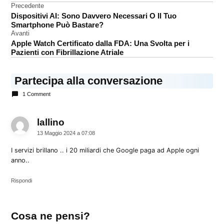
Navigazione
Precedente
Dispositivi AI: Sono Davvero Necessari O Il Tuo
articoli
Smartphone Può Bastare?
Avanti
Apple Watch Certificato dalla FDA: Una Svolta per i
Pazienti con Fibrillazione Atriale
Partecipa alla conversazione
1 Comment
lallino
dice:
13 Maggio 2024 a 07:08
I servizi brillano .. i 20 miliardi che Google paga ad Apple ogni
anno..
Rispondi
Lascia
Cosa ne pensi?
un