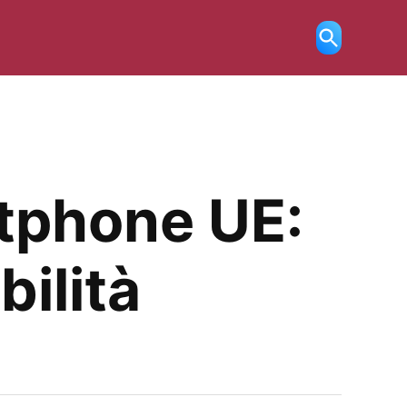
Ricerca
aperta
rtphone UE:
bilità