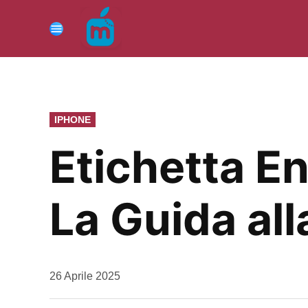
Vai
al
Menu
contenuto
PUBBLICATO
IPHONE
IN
Etichetta E
La Guida all
da
26 Aprile 2025
Kiro