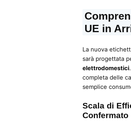
Comprend
UE in Arr
La nuova etichett
sarà progettata p
elettrodomestici
completa delle car
semplice consumo
Scala di Eff
Confermato