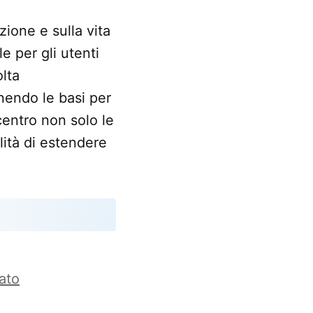
zione e sulla vita
e per gli utenti
lta
nendo le basi per
centro non solo le
lità di estendere
ato