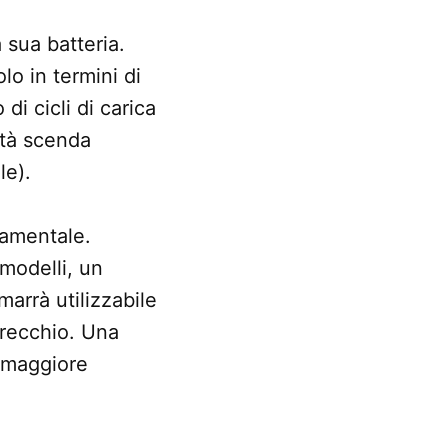
 sua batteria.
olo in termini di
di cicli di carica
ità scenda
le).
damentale.
 modelli, un
marrà utilizzabile
arecchio. Una
a maggiore