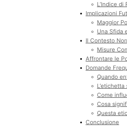
L’Indice di 
Implicazioni Fu
Maggior Pot
Una Sfida 
Il Contesto Norm
Misure Comp
Affrontare le Po
Domande Freque
Quando ent
L’etichetta 
Come influe
Cosa signif
Questa etic
Conclusione