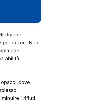
ll’
Unione
 produttori. Non
ampia che
arabilità
o opaco, dove
omplesso.
diminuire i rifiuti