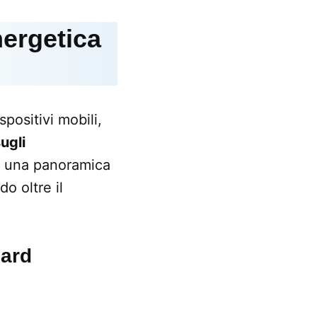
ergetica
positivi mobili,
ugli
no una panoramica
o oltre il
dard