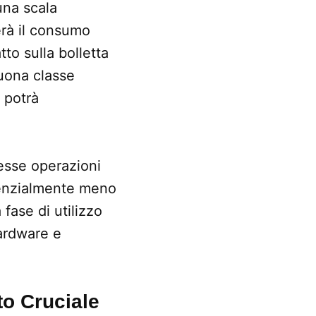
una scala
erà il consumo
to sulla bolletta
buona classe
 potrà
esse operazioni
otenzialmente meno
fase di utilizzo
hardware e
to Cruciale