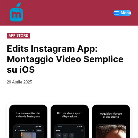
Vai
al
Menu
contenuto
PUBBLICATO
APP STORE
IN
Edits Instagram App:
Montaggio Video Semplice
su iOS
da
29 Aprile 2025
Kiro