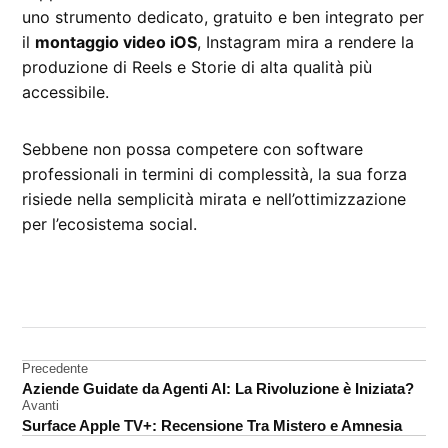
uno strumento dedicato, gratuito e ben integrato per
il
montaggio video iOS
, Instagram mira a rendere la
produzione di Reels e Storie di alta qualità più
accessibile.
Sebbene non possa competere con software
professionali in termini di complessità, la sua forza
risiede nella semplicità mirata e nell’ottimizzazione
per l’ecosistema social.
CONTRASSEGNATO
DA UNA SCRITTA:
Instagram
Navigazione
Precedente
Aziende Guidate da Agenti AI: La Rivoluzione è Iniziata?
articoli
Avanti
Surface Apple TV+: Recensione Tra Mistero e Amnesia