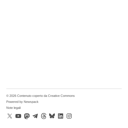
© 2026 Contenuto coperto da Creative Commons
Powered by Newspack
Note legali
X
YouTube
Mastodon
Telegram
Threads
Bluesky
LinkedIn
Instagram