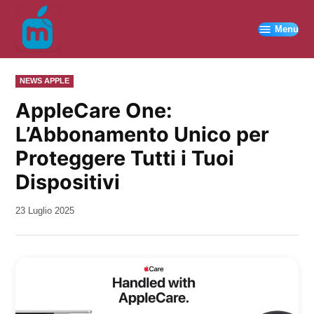
Vai
al
Menu
contenuto
PUBBLICATO
NEWS APPLE
IN
AppleCare One:
L’Abbonamento Unico per
Proteggere Tutti i Tuoi
Dispositivi
da
23 Luglio 2025
Kiro