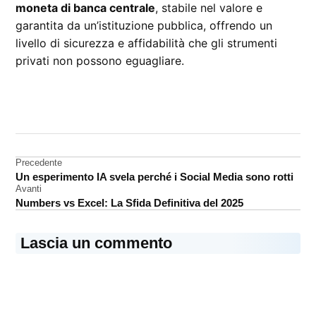
moneta di banca centrale
, stabile nel valore e
garantita da un’istituzione pubblica, offrendo un
livello di sicurezza e affidabilità che gli strumenti
privati non possono eguagliare.
CONTRASSEGNATO
DA UNA SCRITTA:
euro
ditigale
Navigazione
Precedente
Un esperimento IA svela perché i Social Media sono rotti
articoli
Avanti
Numbers vs Excel: La Sfida Definitiva del 2025
Lascia un commento