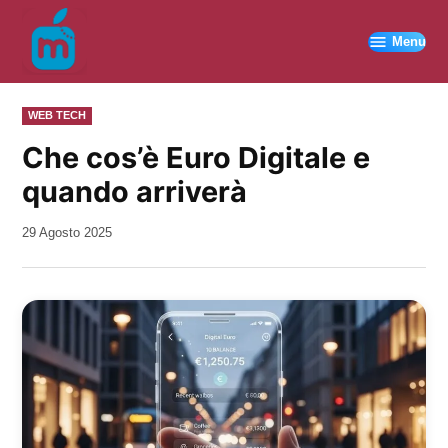
Vai
al
Menu
contenuto
PUBBLICATO
WEB TECH
IN
Che cos’è Euro Digitale e
quando arriverà
da
29 Agosto 2025
Kiro