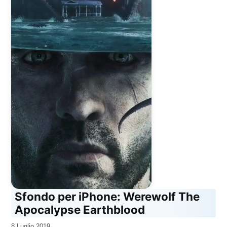
Sfondo per iPhone: Werewolf The
Apocalypse Earthblood
da
8 Luglio 2019