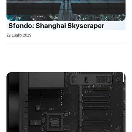
Sfondo: Shanghai Skyscraper
da
22 Luglio 2019
Kiro