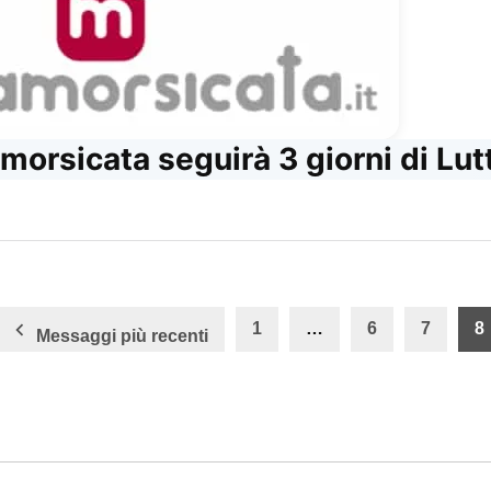
amorsicata seguirà 3 giorni di Lut
one
1
…
6
7
8
Messaggi più recenti