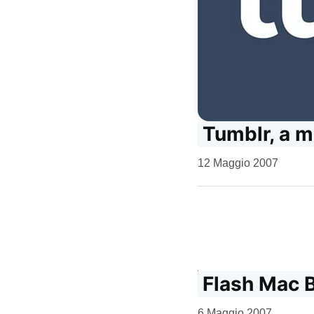
Tumblr, a m
da
12 Maggio 2007
Kiro
Flash Mac Bl
da
6 Maggio 2007