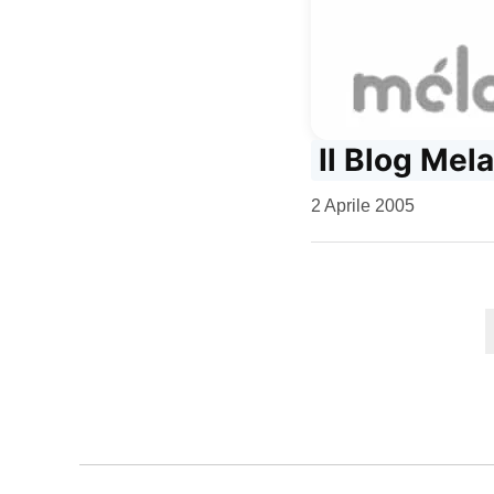
Il Blog Mel
da
2 Aprile 2005
Kiro
Paginazi
degli
articoli