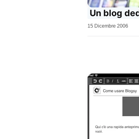
Un blog ded
da
15 Dicembre 2006
Kiro