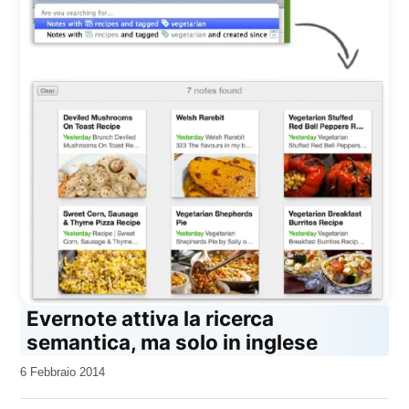
Evernote attiva la ricerca
semantica, ma solo in inglese
da
6 Febbraio 2014
Kiro