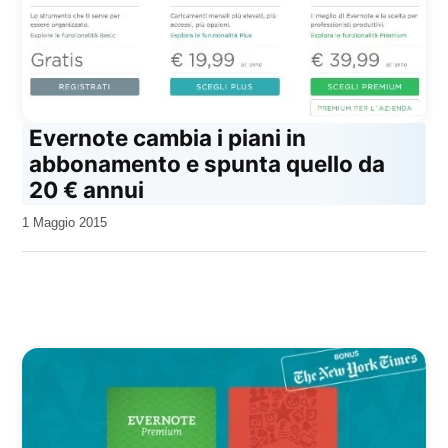
Evernote cambia i piani in
abbonamento e spunta quello da
20 € annui
da
1 Maggio 2015
Kiro