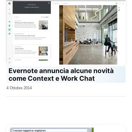
Evernote annuncia alcune novità
come Context e Work Chat
da
4 Ottobre 2014
Kiro