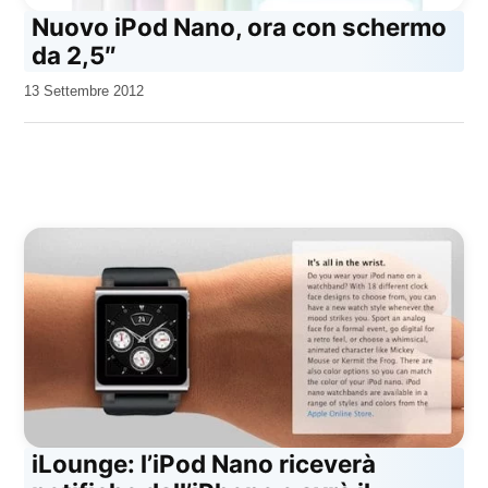
Nuovo iPod Nano, ora con schermo
da 2,5″
da
13 Settembre 2012
Kiro
iLounge: l’iPod Nano riceverà