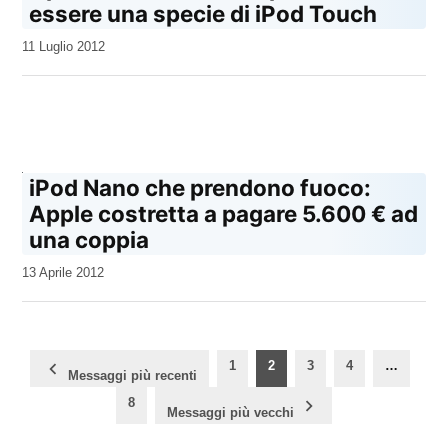
essere una specie di iPod Touch
da
11 Luglio 2012
Kiro
iPod Nano che prendono fuoco:
Apple costretta a pagare 5.600 € ad
una coppia
da
13 Aprile 2012
Kiro
Paginazione
1
2
3
4
…
Messaggi più recenti
degli
8
articoli
Messaggi più vecchi