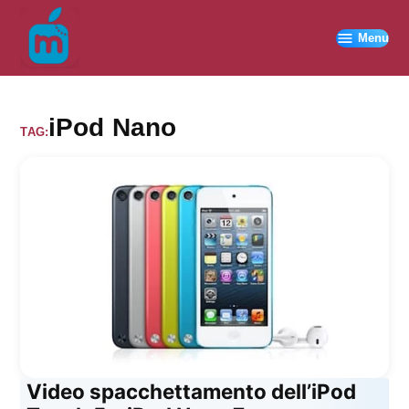
Vai
al
Menu
contenuto
iPod Nano
TAG:
Video spacchettamento dell’iPod