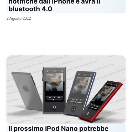
notifiche dall’iPhone e avrà il
bluetooth 4.0
da
2 Agosto 2012
Kiro
Il prossimo iPod Nano potrebbe