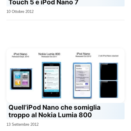
Touch 5 e iPod Nano 7
da
10 Ottobre 2012
Kiro
Quell’iPod Nano che somiglia
troppo al Nokia Lumia 800
da
13 Settembre 2012
Kiro