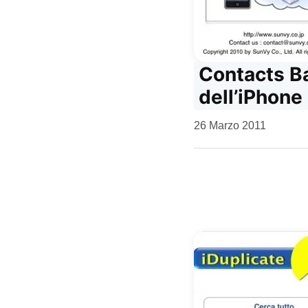
Contacts Ba
dell’iPhone
da
26 Marzo 2011
Kiro