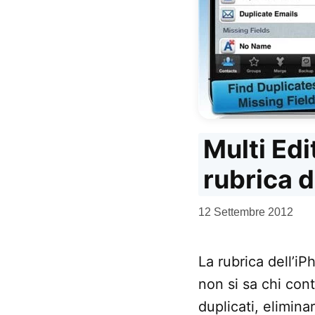
Multi Edi
rubrica d
da
12 Settembre 2012
Kiro
La rubrica dell’iP
non si sa chi con
duplicati, elimina