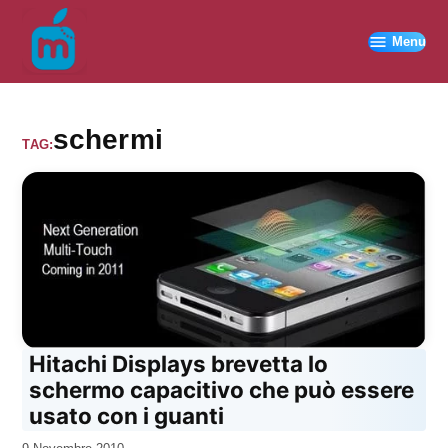
Vai
al
Menu
contenuto
schermi
TAG:
Hitachi Displays brevetta lo
schermo capacitivo che può essere
usato con i guanti