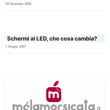
da
29 Dicembre 2009
Kiro
Schermi al LED, che cosa cambia?
da
7 Giugno 2007
Kiro