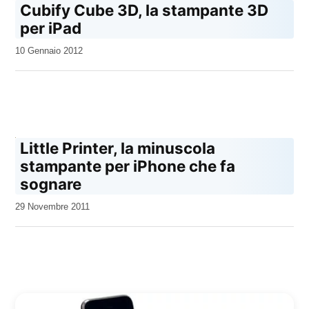
Cubify Cube 3D, la stampante 3D
per iPad
da
10 Gennaio 2012
Kiro
Little Printer, la minuscola
stampante per iPhone che fa
sognare
da
29 Novembre 2011
Kiro