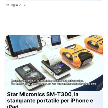
da
19 Luglio 2012
Kiro
Star Micronics SM-T300, la
stampante portatile per iPhone e
iPad