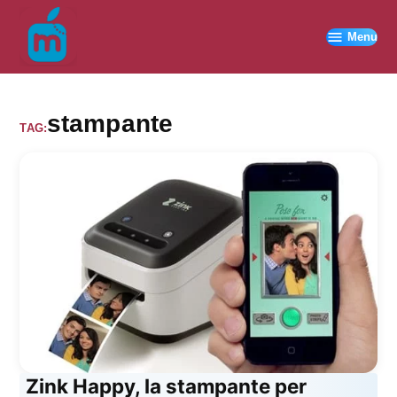
Vai
al
Menu
contenuto
stampante
TAG:
Zink Happy, la stampante per