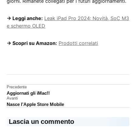
giorni. Rimanete collegati per i futuri aggiornamenti.
→ Leggi anche:
Leak iPad Pro 2024: Novità, SoC M3
e schermo OLED
→ Scopri su Amazon:
Prodotti correlati
CONTRASSEGNATO
DA UNA SCRITTA:
Rumors
Navigazione
Precedente
Aggiornati gli iMac!!
articoli
Avanti
Nasce l’Apple Store Mobile
Lascia un commento