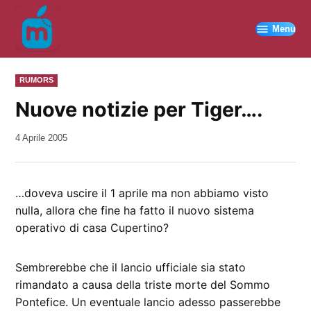
Vai
al
Menu
contenuto
PUBBLICATO
RUMORS
IN
Nuove notizie per Tiger….
da
4 Aprile 2005
Kiro
…doveva uscire il 1 aprile ma non abbiamo visto
nulla, allora che fine ha fatto il nuovo sistema
operativo di casa Cupertino?
Sembrerebbe che il lancio ufficiale sia stato
rimandato a causa della triste morte del Sommo
Pontefice. Un eventuale lancio adesso passerebbe