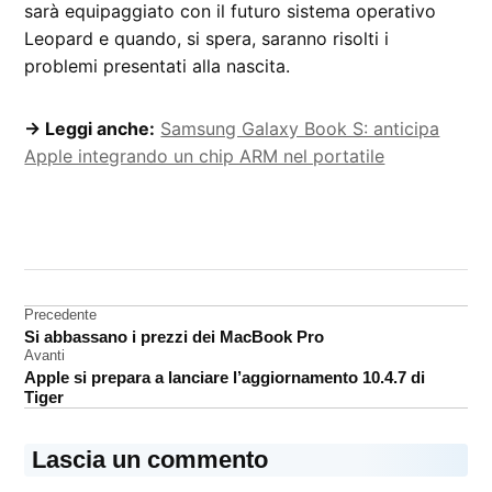
sarà equipaggiato con il futuro sistema operativo
Leopard e quando, si spera, saranno risolti i
problemi presentati alla nascita.
→ Leggi anche:
Samsung Galaxy Book S: anticipa
Apple integrando un chip ARM nel portatile
CONTRASSEGNATO
DA UNA SCRITTA:
MacBook
Navigazione
Precedente
Si abbassano i prezzi dei MacBook Pro
articoli
Avanti
Apple si prepara a lanciare l’aggiornamento 10.4.7 di
Tiger
Lascia un commento