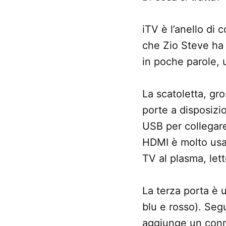
iTV è l’anello di
che Zio Steve ha
in poche parole,
La scatoletta, gr
porte a disposizi
USB per collegare
HDMI è molto usat
TV al plasma, let
La terza porta è 
blu e rosso). Seg
aggiunge un conn