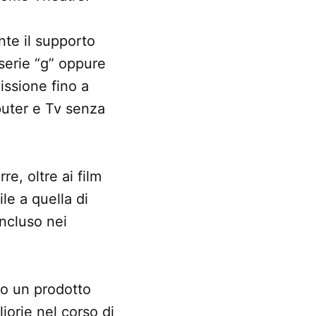
nte il supporto
serie “g” oppure
issione fino a
puter e Tv senza
e, oltre ai film
le a quella di
ncluso nei
do un prodotto
iorie nel corso di