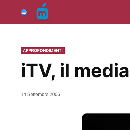
Vai
al
Menu
contenuto
PUBBLICATO
APPROFONDIMENTI
IN
iTV, il medi
da
14 Settembre 2006
Kiro