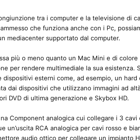
 congiunzione tra i computer e la televisione di 
 ammesso che funziona anche con i Pc, possiam
 un mediacenter supportato dal computer.
ossa più o meno quanto un Mac Mini e di colore 
one per rendere multimediale la sua esistenza. S
 dispositivi esterni come, ad esempio, un hard 
a dai dispositivi che utilizzano immagini ad alt
tori DVD di ultima generazione e Skybox HD.
una Component analogica cui collegare i 3 cavi c
ue un’uscita RCA analogica per cavi rosso e bian
ettore audio ottico per collegare un impianto 