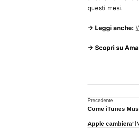
questi mesi.
→ Leggi anche:
W
→ Scopri su Ama
CONTRASSEGNATO
DA UNA SCRITTA:
approfondimenti
Navigazi
Precedente
Come iTunes Music
articoli
Apple cambiera’ l