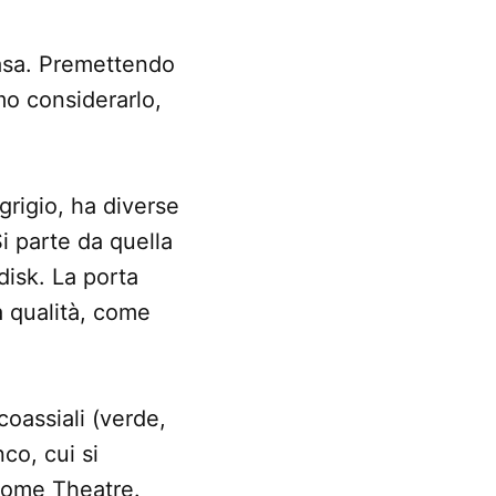
casa. Premettendo
o considerarlo,
grigio, ha diverse
i parte da quella
disk. La porta
à qualità, come
oassiali (verde,
co, cui si
Home Theatre.