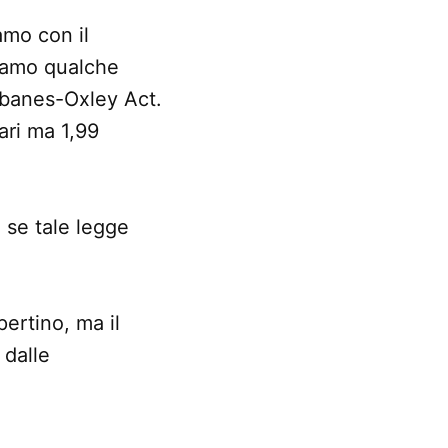
iamo con il
avamo qualche
rbanes-Oxley Act.
ari ma 1,99
 se tale legge
ertino, ma il
 dalle