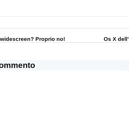
one
 widescreen? Proprio no!
Os X dell
commento