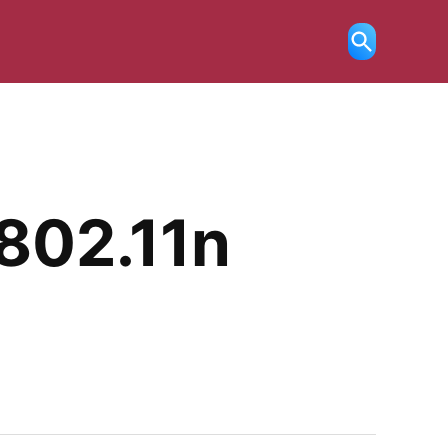
Ricerca
aperta
 802.11n