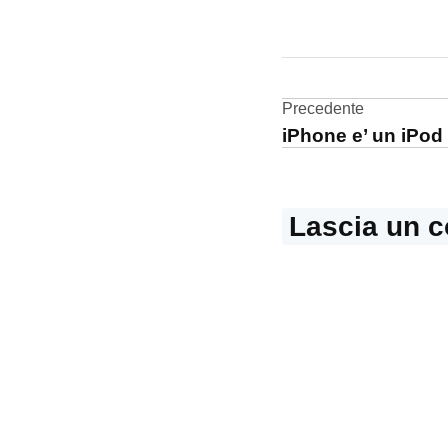
CONTRASSEGNATO
DA UNA SCRITTA:
aggiornamento
Navigazi
Precedente
Wi-
iPhone e’ un iPod
Fi
articoli
Lascia un 