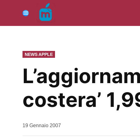
Vai
al
Menu
contenuto
PUBBLICATO
NEWS APPLE
IN
L’aggiornam
costera’ 1,9
da
19 Gennaio 2007
Kiro