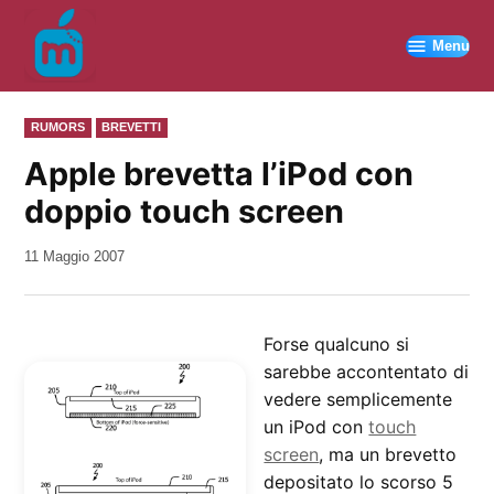
Vai
al
Menu
contenuto
PUBBLICATO
RUMORS
BREVETTI
IN
Apple brevetta l’iPod con
doppio touch screen
da
11 Maggio 2007
Kiro
Forse qualcuno si
sarebbe accontentato di
vedere semplicemente
un iPod con
touch
screen
, ma un brevetto
depositato lo scorso 5