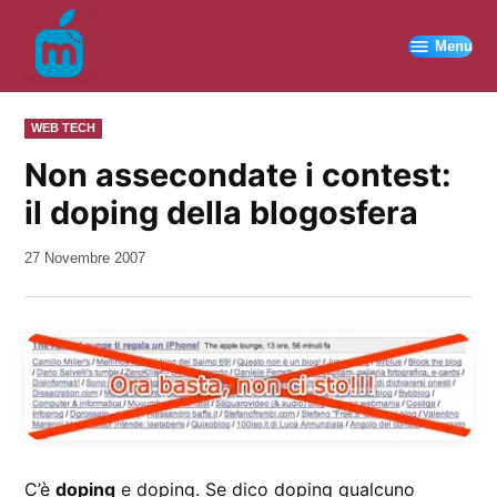
Vai
al
Menu
contenuto
PUBBLICATO
WEB TECH
IN
Non assecondate i contest:
il doping della blogosfera
da
27 Novembre 2007
Kiro
C’è
doping
e doping. Se dico doping qualcuno