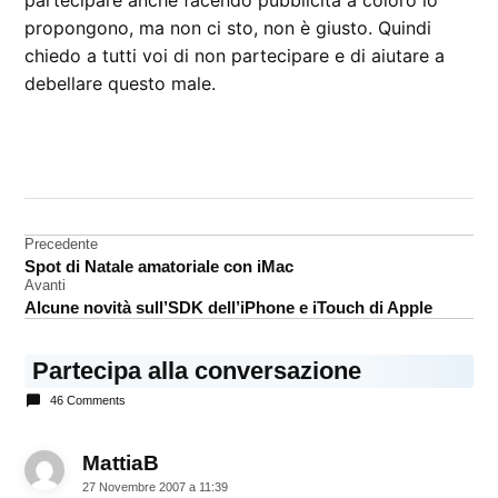
partecipare anche facendo pubblicità a coloro lo
propongono, ma non ci sto, non è giusto. Quindi
chiedo a tutti voi di non partecipare e di aiutare a
debellare questo male.
CONTRASSEGNATO
DA UNA SCRITTA:
contest
Navigazione
Precedente
Spot di Natale amatoriale con iMac
articoli
Avanti
Alcune novità sull’SDK dell’iPhone e iTouch di Apple
Partecipa alla conversazione
46 Comments
MattiaB
dice:
27 Novembre 2007 a 11:39