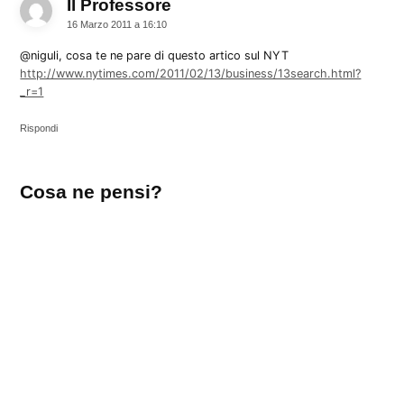
Il Professore
dice:
16 Marzo 2011 a 16:10
@niguli, cosa te ne pare di questo artico sul NYT
http://www.nytimes.com/2011/02/13/business/13search.html?
_r=1
Rispondi
Lascia
Cosa ne pensi?
un
commento