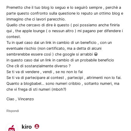
Premetto che il tuo blog lo seguo e lo seguirò sempre , perchè a
parte questo confronto sulla questione lo reputo un ottimo blog e
immagino che ci lavori parecchio.
Quello che cercavo di dire è questo ( poi possiamo anche finirla
qui , the apple lounge ( o nessun altro ) mi pagano per difendere i
contest.
Tu in quel caso dai un link in cambio di un beneficio , con un
eventuale rischio (non certificato, ma a detta di alcuni
sembrerebbe essere così ) che google si arrabbi 😀
in questo caso dai un link in cambio di un probabile beneficio
Che c’è di sostanzialmente diverso ?
Se ti va di vendere , vendi , se no non lo fai
Se ti va di partecipare al contest , partecipi , altrimenti non lo fai.
Quanto a blogbabel… sono numeri cribbio , soltanto numeri, ma
che vi frega di sti numeri (mboh?)
Ciao , Vincenzo
Rispondi
kiro
dice: