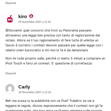
Rispondi
kiro
dice:
28 Novembre 2007 a 11:32
@Giovanni: quei concorsi che trovi su Panorama passano
attraverso una legge ben precisa con tanto di registrazione dal
notaio. Allora se il tuo ragionamento di fare tutta di un’erba un
fascio è corretto i contest devono passare per quella legge con i
relativi oneri burocratici e chi non lo fa è da denunciare.
Non mi rode proprio nulla, perchè ci metto 5 minuti a comprare un
iPod Touch e farci un contest. E’ questione di correttezza.
Rispondi
Carly
dice:
28 Novembre 2007 a 12:16
Beh ma scusa tu la pubblicità non ce l’hai? Tralaltro se vai a
leggere le regole, dicono espressamente che il contest non gli fa
guadagnare nulla, che loro mica ce l’hanno adsense sulle proprie