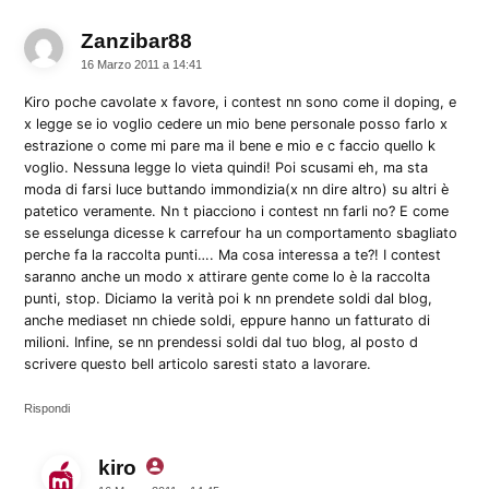
Zanzibar88
dice:
16 Marzo 2011 a 14:41
Kiro poche cavolate x favore, i contest nn sono come il doping, e
x legge se io voglio cedere un mio bene personale posso farlo x
estrazione o come mi pare ma il bene e mio e c faccio quello k
voglio. Nessuna legge lo vieta quindi! Poi scusami eh, ma sta
moda di farsi luce buttando immondizia(x nn dire altro) su altri è
patetico veramente. Nn t piacciono i contest nn farli no? E come
se esselunga dicesse k carrefour ha un comportamento sbagliato
perche fa la raccolta punti…. Ma cosa interessa a te?! I contest
saranno anche un modo x attirare gente come lo è la raccolta
punti, stop. Diciamo la verità poi k nn prendete soldi dal blog,
anche mediaset nn chiede soldi, eppure hanno un fatturato di
milioni. Infine, se nn prendessi soldi dal tuo blog, al posto d
scrivere questo bell articolo saresti stato a lavorare.
Rispondi
kiro
dice: