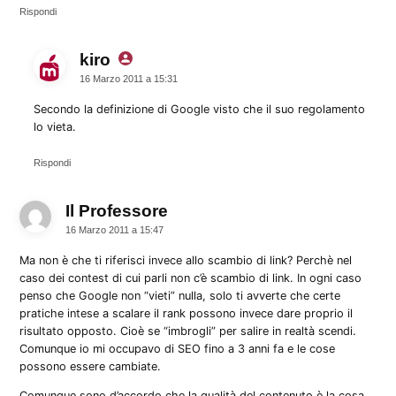
Rispondi
kiro
dice:
16 Marzo 2011 a 15:31
Secondo la definizione di Google visto che il suo regolamento
lo vieta.
Rispondi
Il Professore
dice:
16 Marzo 2011 a 15:47
Ma non è che ti riferisci invece allo scambio di link? Perchè nel
caso dei contest di cui parli non c’è scambio di link. In ogni caso
penso che Google non “vieti” nulla, solo ti avverte che certe
pratiche intese a scalare il rank possono invece dare proprio il
risultato opposto. Cioè se “imbrogli” per salire in realtà scendi.
Comunque io mi occupavo di SEO fino a 3 anni fa e le cose
possono essere cambiate.
Comunque sono d’accordo che la qualità del contenuto è la cosa