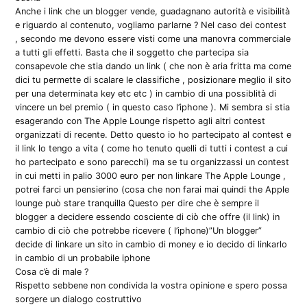
Anche i link che un blogger vende, guadagnano autorità e visibilità
e riguardo al contenuto, vogliamo parlarne ? Nel caso dei contest
, secondo me devono essere visti come una manovra commerciale
a tutti gli effetti. Basta che il soggetto che partecipa sia
consapevole che stia dando un link ( che non è aria fritta ma come
dici tu permette di scalare le classifiche , posizionare meglio il sito
per una determinata key etc etc ) in cambio di una possiblità di
vincere un bel premio ( in questo caso l’iphone ). Mi sembra si stia
esagerando con The Apple Lounge rispetto agli altri contest
organizzati di recente. Detto questo io ho partecipato al contest e
il link lo tengo a vita ( come ho tenuto quelli di tutti i contest a cui
ho partecipato e sono parecchi) ma se tu organizzassi un contest
in cui metti in palio 3000 euro per non linkare The Apple Lounge ,
potrei farci un pensierino (cosa che non farai mai quindi the Apple
lounge può stare tranquilla Questo per dire che è sempre il
blogger a decidere essendo cosciente di ciò che offre (il link) in
cambio di ciò che potrebbe ricevere ( l’iphone)”Un blogger”
decide di linkare un sito in cambio di money e io decido di linkarlo
in cambio di un probabile iphone
Cosa c’è di male ?
Rispetto sebbene non condivida la vostra opinione e spero possa
sorgere un dialogo costruttivo