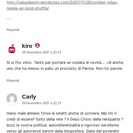
http://juliusdesign.wordpress.com/2007/11/28/contest-julius-
regala-un-ipod-shuffle/
….
Rispondi
kiro
dice:
28 Novembre 2007 a 20:13
Si si l’ho visto. Tanto per portare un ondata di novità…. c’è anche
uno che ha messo in palio un prociutto di Parma. Non ho parole.
Rispondi
Carly
dice:
28 Novembre 2007 a 22:23
meno male almeno forse la smetti anche di scrivere. Ma chi ti
credi di essere? l’unto della rete ? il Gesù Cristo della netiquette ?
ecco la vostra politica: autoreferenzialità e rigoroso servilismo
verso gli autorevoli baroni della blogosfera. Siete dei poveretti