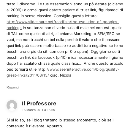
tutto il discorso. Le tue osservazioni sono un pò datate (diciamo
al 2009): è ormai quasi datato parlare di trust link, figuriamoci di
ranking in senso classico. Consiglio questa lettura:
http://www.slideshare.net/randfish/the-evolution-of-googles-
rankings
In sostanza non ci vedo nulla di male nei contest, quello
di TAL come quello di altri, si chiama Marketing, o SEM/SEO se
vuoi, ma non trucchi un bel nulla perchè il valore che ti passano
quei link può essere molto basso (o addirittura negativo se te ne
becchi uno o più da siti con con pr 0 o spam). Oggigiorno se ti
becchi un link da facebook (pr10) mica necessariamente il giorno
dopo hai scalato chissà quale classifica…. Anche questo articolo
può tornarti utile
http://www.seerinteractive.com/blog/qualify-
great-links/2011/03/15/
ciao, Nicola
Rispondi
Il Professore
dice:
16 Marzo 2011 a 15:55
Si si lo so, se i blog trattano lo stesso argomento, cioè se il
contenuto è rilevante. Appunto.