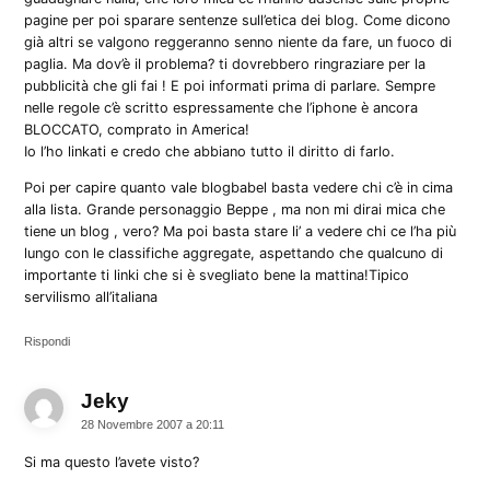
pagine per poi sparare sentenze sull’etica dei blog. Come dicono
già altri se valgono reggeranno senno niente da fare, un fuoco di
paglia. Ma dov’è il problema? ti dovrebbero ringraziare per la
pubblicità che gli fai ! E poi informati prima di parlare. Sempre
nelle regole c’è scritto espressamente che l’iphone è ancora
BLOCCATO, comprato in America!
Io l’ho linkati e credo che abbiano tutto il diritto di farlo.
Poi per capire quanto vale blogbabel basta vedere chi c’è in cima
alla lista. Grande personaggio Beppe , ma non mi dirai mica che
tiene un blog , vero? Ma poi basta stare li’ a vedere chi ce l’ha più
lungo con le classifiche aggregate, aspettando che qualcuno di
importante ti linki che si è svegliato bene la mattina!Tipico
servilismo all’italiana
Rispondi
Jeky
dice:
28 Novembre 2007 a 20:11
Si ma questo l’avete visto?