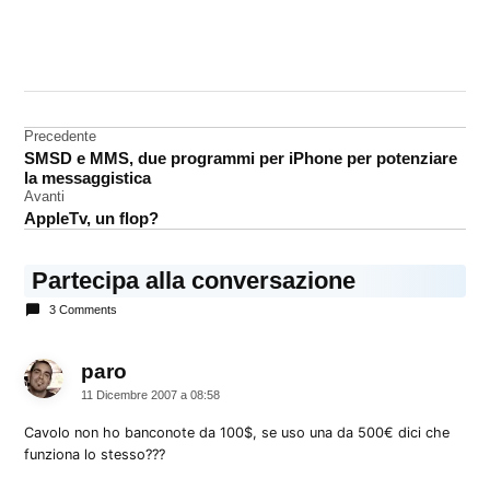
CONTRASSEGNATO
DA UNA SCRITTA:
iPod
Navigazione
Precedente
iPod
SMSD e MMS, due programmi per iPhone per potenziare
Touch
articoli
la messaggistica
Avanti
AppleTv, un flop?
Partecipa alla conversazione
3 Comments
paro
dice:
11 Dicembre 2007 a 08:58
Cavolo non ho banconote da 100$, se uso una da 500€ dici che
funziona lo stesso???