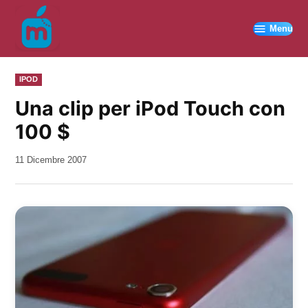
Vai
al
Menu
contenuto
PUBBLICATO
IPOD
IN
Una clip per iPod Touch con
100 $
da
11 Dicembre 2007
Kiro