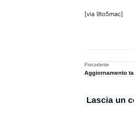
[via 9to5mac]
CONTRASSEGNATO
DA UNA SCRITTA:
Apple
Navigazi
Precedente
multi-
Aggiornamento ta
touch
articoli
Lascia un 