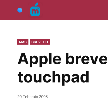
Vai
al
Menu
contenuto
PUBBLICATO
MAC
BREVETTI
IN
Apple brevet
touchpad
da
20 Febbraio 2008
Kiro