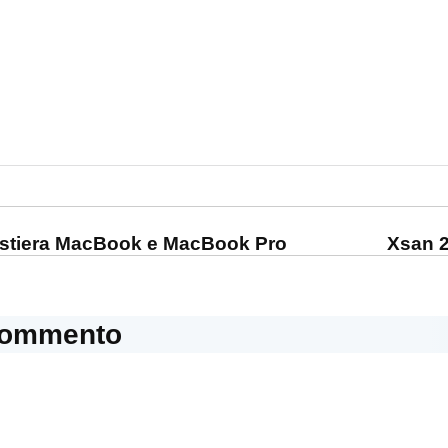
one
stiera MacBook e MacBook Pro
Xsan 2
commento