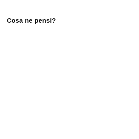
Lascia
Cosa ne pensi?
un
commento