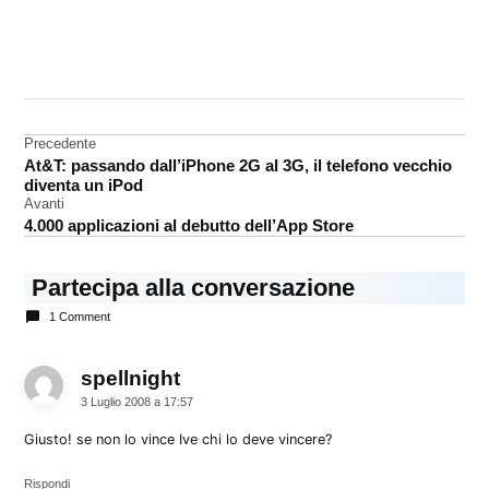
CONTRASSEGNATO
DA UNA SCRITTA:
iPhone
Navigazione
Precedente
Jonathan
At&T: passando dall’iPhone 2G al 3G, il telefono vecchio
Ive
articoli
diventa un iPod
premio
Avanti
4.000 applicazioni al debutto dell’App Store
Partecipa alla conversazione
1 Comment
spellnight
dice:
3 Luglio 2008 a 17:57
Giusto! se non lo vince Ive chi lo deve vincere?
Rispondi