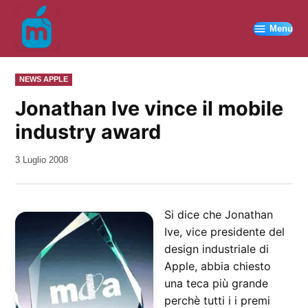
Vai
al
Menu
contenuto
PUBBLICATO
NEWS APPLE
IN
Jonathan Ive vince il mobile
industry award
da
3 Luglio 2008
Kiro
Si dice che Jonathan
Ive, vice presidente del
design industriale di
Apple, abbia chiesto
una teca più grande
perchè tutti i i premi