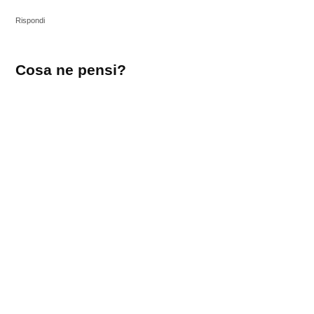
Rispondi
Lascia
Cosa ne pensi?
un
commento