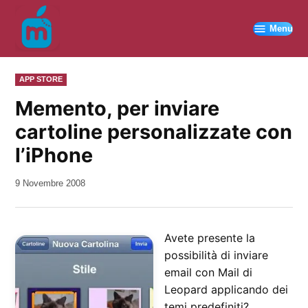
Vai
al
Menu
contenuto
PUBBLICATO
APP STORE
IN
Memento, per inviare
cartoline personalizzate con
l’iPhone
da
9 Novembre 2008
Kiro
Avete presente la
possibilità di inviare
email con Mail di
Leopard applicando dei
temi predefiniti?