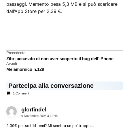
passaggi. Memento pesa 5,3 MB e si può scaricare
dall’App Store per 2,39 €.
CONTRASSEGNATO
DA UNA SCRITTA:
App
Store
Navigazione
Precedente
Zibri accusato di non aver scoperto il bug dell’iPhone
articoli
Avanti
Melamorsico n.129
Partecipa alla conversazione
1 Comment
glorfindel
dice:
9 Novembre 2008 a 12:46
2,39€ per soli 14 temi? Mi sembra un po’ troppo…