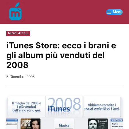
Vai
al
Menu
contenuto
PUBBLICATO
NEWS APPLE
IN
iTunes Store: ecco i brani e
gli album più venduti del
2008
da
5 Dicembre 2008
Kiro