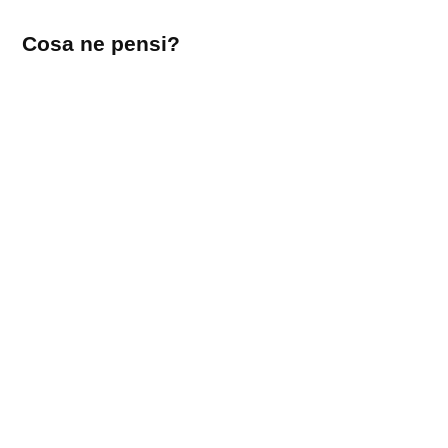
Lascia
Cosa ne pensi?
un
commento