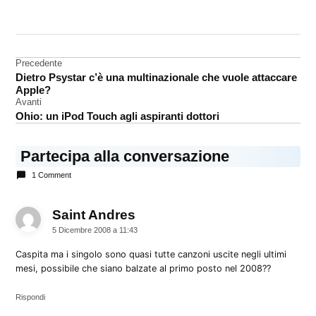
CONTRASSEGNATO
DA UNA SCRITTA:
classifica
Navigazione
Precedente
iTunes
Dietro Psystar c’è una multinazionale che vuole attaccare
Store
articoli
Apple?
Avanti
Ohio: un iPod Touch agli aspiranti dottori
Partecipa alla conversazione
1 Comment
Saint Andres
dice:
5 Dicembre 2008 a 11:43
Caspita ma i singolo sono quasi tutte canzoni uscite negli ultimi
mesi, possibile che siano balzate al primo posto nel 2008??
Rispondi