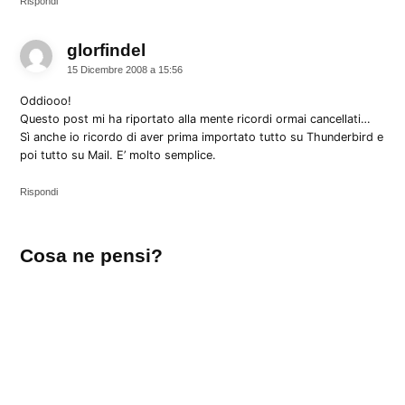
Rispondi
glorfindel
dice:
15 Dicembre 2008 a 15:56
Oddiooo!
Questo post mi ha riportato alla mente ricordi ormai cancellati…
Sì anche io ricordo di aver prima importato tutto su Thunderbird e
poi tutto su Mail. E’ molto semplice.
Rispondi
Lascia
Cosa ne pensi?
un
commento