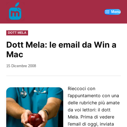
Vai
al
Menu
contenuto
PUBBLICATO
DOTT MELA
IN
Dott Mela: le email da Win a
Mac
da
15 Dicembre 2008
Kiro
Rieccoci con
l’appuntamento con una
delle rubriche più amate
da voi lettori: il dott
Mela. Prima di vedere
l’email di oggi, inviata