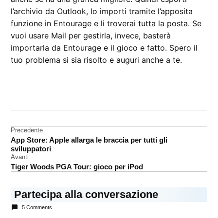
l’archivio da Outlook, lo importi tramite l’apposita
funzione in Entourage e li troverai tutta la posta. Se
vuoi usare Mail per gestirla, invece, basterà
importarla da Entourage e il gioco e fatto. Spero il
tuo problema si sia risolto e auguri anche a te.
CONTRASSEGNATO
DA UNA SCRITTA:
dott
Mela
Navigazione
Precedente
App Store: Apple allarga le braccia per tutti gli
email
articoli
sviluppatori
Avanti
Tiger Woods PGA Tour: gioco per iPod
Partecipa alla conversazione
5 Comments