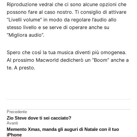
Riproduzione vedrai che ci sono alcune opzioni che
possono fare al caso nostro. Ti consiglio di attivare
“Livelli volume” in modo da regolare l’audio allo
stesso livello e se serve di operare anche su
“Migliora audio”.
Spero che così la tua musica diventi più omogenea.
Al prossimo Macworld dedicherò un “Boom” anche a
te. A presto.
CONTRASSEGNATO
DA UNA SCRITTA:
dott
Mela
Navigazione
Precedente
Zio Steve dove ti sei cacciato?
iTunes
articoli
Avanti
Memento Xmas, manda gli auguri di Natale con il tuo
iPhone