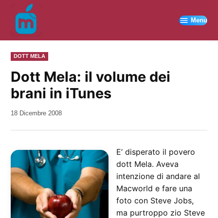
Vai
al
Menu
contenuto
PUBBLICATO
DOTT MELA
IN
Dott Mela: il volume dei
brani in iTunes
da
18 Dicembre 2008
Kiro
E’ disperato il povero
dott Mela. Aveva
intenzione di andare al
Macworld e fare una
foto con Steve Jobs,
ma purtroppo zio Steve