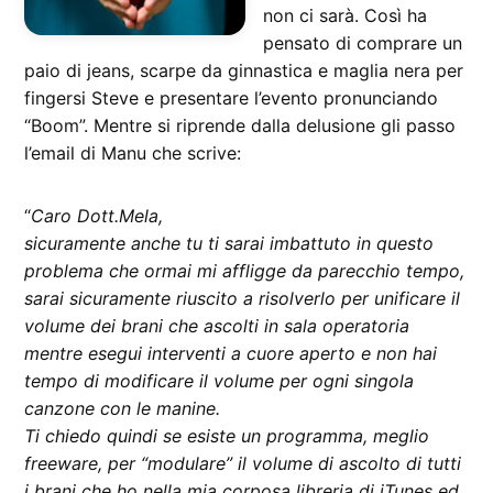
non ci sarà. Così ha
pensato di comprare un
paio di jeans, scarpe da ginnastica e maglia nera per
fingersi Steve e presentare l’evento pronunciando
“Boom”. Mentre si riprende dalla delusione gli passo
l’email di Manu che scrive:
“
Caro Dott.Mela,
sicuramente anche tu ti sarai imbattuto in questo
problema che ormai mi affligge da parecchio tempo,
sarai sicuramente riuscito a risolverlo per unificare il
volume dei brani che ascolti in sala operatoria
mentre esegui interventi a cuore aperto e non hai
tempo di modificare il volume per ogni singola
canzone con le manine.
Ti chiedo quindi se esiste un programma, meglio
freeware, per “modulare” il volume di ascolto di tutti
i brani che ho nella mia corposa libreria di iTunes ed