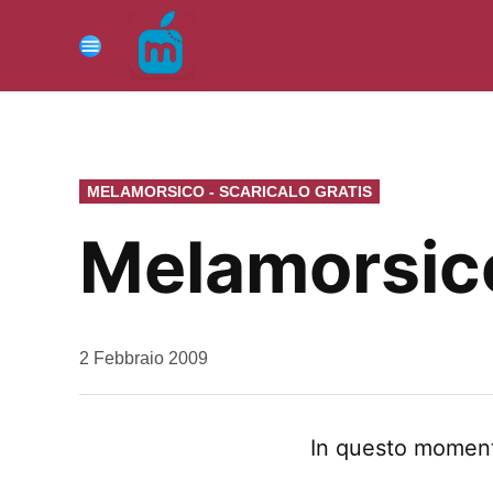
Vai
al
Menu
contenuto
PUBBLICATO
MELAMORSICO - SCARICALO GRATIS
IN
Melamorsico
da
2 Febbraio 2009
Kiro
In questo momen