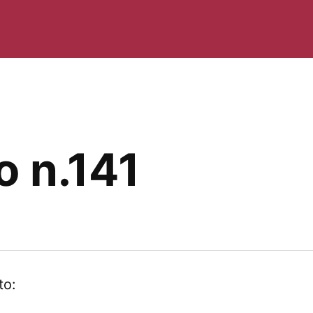
 n.141
to: