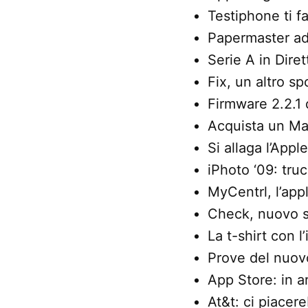
Testiphone ti f
Papermaster ad 
Serie A in Diret
Fix, un altro s
Firmware 2.2.1
Acquista un Ma
Si allaga l’Appl
iPhoto ‘09: tru
MyCentrl, l’app
Check, nuovo s
La t-shirt con 
Prove del nuov
App Store: in a
At&t: ci piace