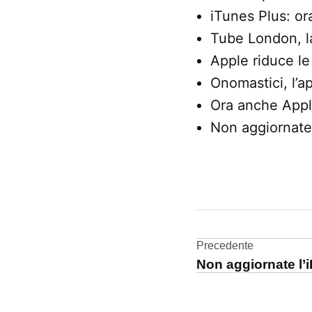
iTunes Plus: ora
Tube London, la
Apple riduce le
Onomastici, l’a
Ora anche Appl
Non aggiornate 
CONTRASSEGNATO
DA UNA SCRITTA:
Melamorsico
Navigazi
Precedente
Non aggiornate l’
articoli