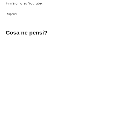
Finirà cmq su YouTube…
Rispondi
Lascia
Cosa ne pensi?
un
commento