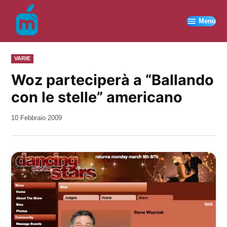
Vai
al
Menu
contenuto
PUBBLICATO
VARIE
IN
Woz parteciperà a “Ballando
con le stelle” americano
da
10 Febbraio 2009
Kiro