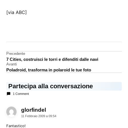
[via ABC]
CONTRASSEGNATO
DA UNA SCRITTA:
Woz
Navigazione
Precedente
Wozniak
7 Cities, costruisci le torri e difenditi dalle navi
articoli
Avanti
Poladroid, trasforma in polaroid le tue foto
Partecipa alla conversazione
1 Comment
glorfindel
dice:
11 Febbraio 2009 a 09:54
Fantastico!