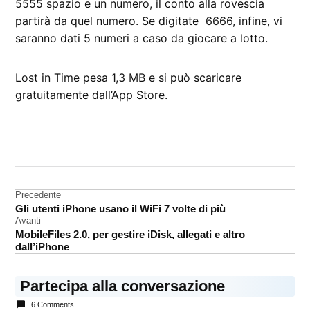
5555 spazio e un numero, il conto alla rovescia
partirà da quel numero. Se digitate 6666, infine, vi
saranno dati 5 numeri a caso da giocare a lotto.
Lost in Time pesa 1,3 MB e si può scaricare
gratuitamente dall’App Store.
CONTRASSEGNATO
DA UNA SCRITTA:
App
Store
Navigazione
Precedente
Gli utenti iPhone usano il WiFi 7 volte di più
Lost
articoli
Avanti
MobileFiles 2.0, per gestire iDisk, allegati e altro
dall’iPhone
Partecipa alla conversazione
6 Comments