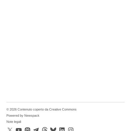
© 2026 Contenuto coperto da Creative Commons
Powered by Newspack
Note legali
X
YouTube
Mastodon
Telegram
Threads
Bluesky
LinkedIn
Instagram