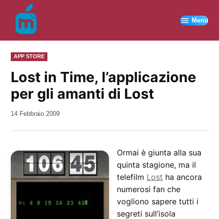
Vai
al
Menu
contenuto
PUBBLICATO
APP STORE
IN
Lost in Time, l’applicazione
per gli amanti di Lost
da
14 Febbraio 2009
Kiro
Ormai è giunta alla sua
quinta stagione, ma il
telefilm
Lost
ha ancora
numerosi fan che
vogliono sapere tutti i
segreti sull’isola