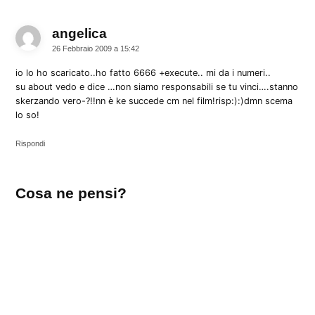
angelica
dice:
26 Febbraio 2009 a 15:42
io lo ho scaricato..ho fatto 6666 +execute.. mi da i numeri..
su about vedo e dice …non siamo responsabili se tu vinci….stanno
skerzando vero-?!!nn è ke succede cm nel film!risp:):)dmn scema
lo so!
Rispondi
Lascia
Cosa ne pensi?
un
commento