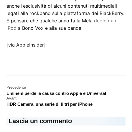
anche l’esclusività di alcuni contenuti multimediali
legati alla rockband sulla piattaforma dei BlackBerry.
E pensare che qualche anno fa la Mela
dedicò un
iPod
a Bono Vox e alla sua banda.
[via AppleInsider]
CONTRASSEGNATO
DA UNA SCRITTA:
BlackBerry
Navigazione
Precedente
Bono
Eminem perde la causa contro Apple e Universal
Vox
articoli
Avanti
RIM
HDR Camera, una serie di filtri per iPhone
U2
Lascia un commento