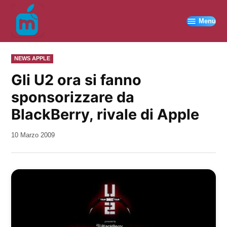
Vai
al
Menu
contenuto
PUBBLICATO
NEWS APPLE
IN
Gli U2 ora si fanno
sponsorizzare da
BlackBerry, rivale di Apple
da
10 Marzo 2009
Kiro