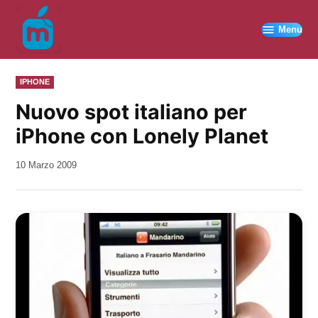
Vai
al
Menu
contenuto
PUBBLICATO
IPHONE
IN
Nuovo spot italiano per
iPhone con Lonely Planet
da
10 Marzo 2009
Kiro