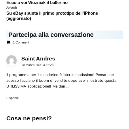
Ecco a voi Wozniak il ballerino
articoli
Avanti
Su eBay spunta il primo prototipo dell’iPhone
(aggiornato)
Partecipa alla conversazione
1 Comment
Saint Andres
dice:
10 Marzo 2009 a 16:23
Il programma per il mandarino è interessantissimo! Penso che
adesso facciano il boom di vendite dopo aver mostrato questa
UTILISSIMA applicazione!! Ma daiii…
Rispondi
Lascia
Cosa ne pensi?
un
commento