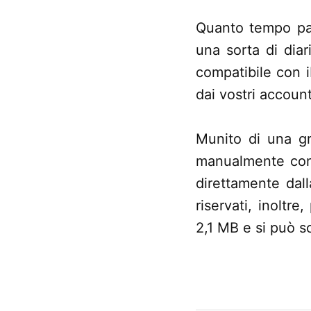
Quanto tempo pas
una sorta di dia
compatibile con 
dai vostri account
Munito di una g
manualmente con l
direttamente dall
riservati, inoltr
2,1 MB e si può sc
CONTRASSEGNATO
DA UNA SCRITTA: