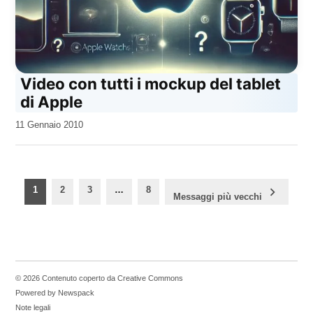
Video con tutti i mockup del tablet
di Apple
da
11 Gennaio 2010
Kiro
Paginazione
1
2
3
…
8
Messaggi più vecchi
degli
articoli
© 2026 Contenuto coperto da Creative Commons
Powered by Newspack
Note legali