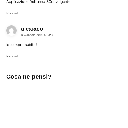
Applicazione Dell anno SConvolgente
ifarmaci
iphone
Rispondi
accessori
itsy
alexiaco
dice:
ivictrola
9 Gennaio 2010 a 23:36
iWork
la compro subito!
keymote
Rispondi
MacBook
Pro
Lascia
magicprefs
Cosa ne pensi?
un
melamorsicata
commento
Microsoft
mika
musica
news
Nexus