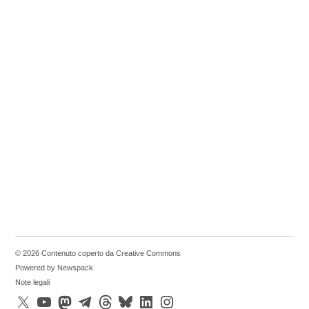
One
orange
tablet
programmi
foto
regali
remote
desktop
reuters
sisma
report
slate
statistiche
twitter
tablet
© 2026 Contenuto coperto da Creative Commons
alluminio
Powered by Newspack
tablet
Note legali
mockup
X
YouTube
Mastodon
Telegram
Threads
Bluesky
LinkedIn
Instagram