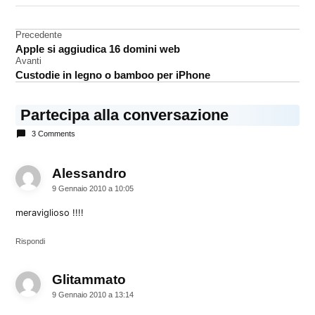
App
Store
Navigazione
Precedente
Apple si aggiudica 16 domini web
Apple
articoli
Avanti
audiofiabe
Custodie in legno o bamboo per iPhone
birdbrain
Partecipa alla conversazione
bonjour
3 Comments
BuyDifferent
dalai
lama
Alessandro
dice:
domini
9 Gennaio 2010 a 10:05
web
meraviglioso !!!!
Facebook
Rispondi
flash
led
freeappaday
Glitammato
dice:
9 Gennaio 2010 a 13:14
Greenpeace