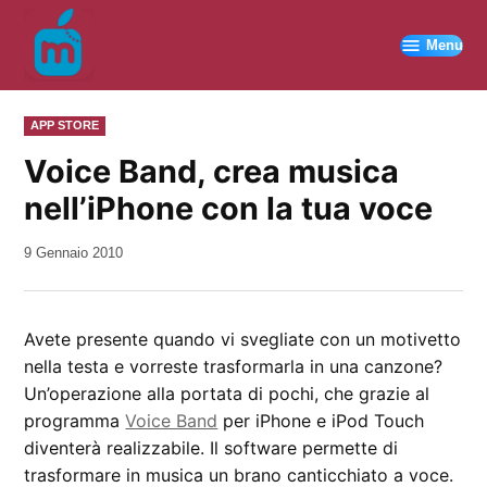
Vai
al
Menu
contenuto
PUBBLICATO
APP STORE
IN
Voice Band, crea musica
nell’iPhone con la tua voce
da
9 Gennaio 2010
Kiro
Avete presente quando vi svegliate con un motivetto
nella testa e vorreste trasformarla in una canzone?
Un’operazione alla portata di pochi, che grazie al
programma
Voice Band
per iPhone e iPod Touch
diventerà realizzabile. Il software permette di
trasformare in musica un brano canticchiato a voce.