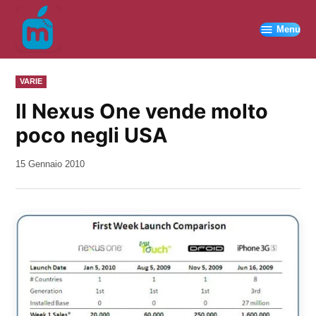
Vai
al
Menu
contenuto
PUBBLICATO
VARIE
IN
Il Nexus One vende molto
poco negli USA
da
15 Gennaio 2010
Kiro