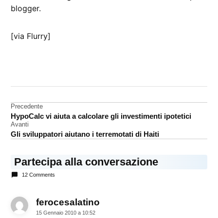
blogger.
[via Flurry]
CONTRASSEGNATO
DA UNA SCRITTA:
Nexus
One
Navigazione
Precedente
HypoCalc vi aiuta a calcolare gli investimenti ipotetici
articoli
Avanti
Gli sviluppatori aiutano i terremotati di Haiti
Partecipa alla conversazione
12 Comments
ferocesalatino
dice:
15 Gennaio 2010 a 10:52