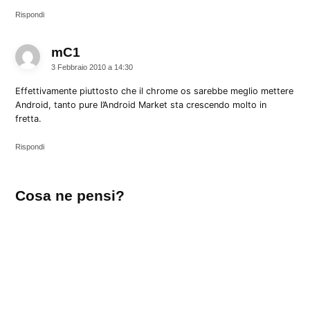
Rispondi
mC1
dice:
3 Febbraio 2010 a 14:30
Effettivamente piuttosto che il chrome os sarebbe meglio mettere
Android, tanto pure l’Android Market sta crescendo molto in
fretta.
Rispondi
Lascia
Cosa ne pensi?
un
commento