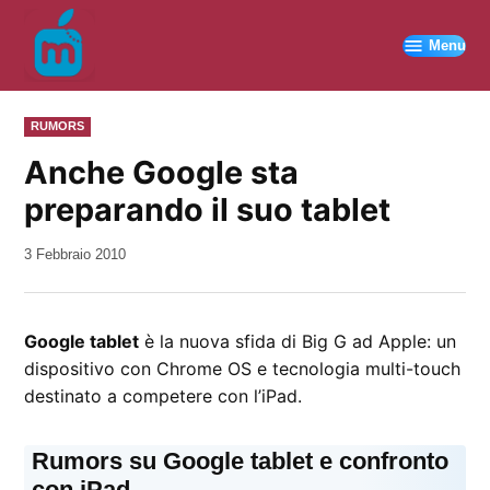
Vai
al
Menu
contenuto
PUBBLICATO
RUMORS
IN
Anche Google sta
preparando il suo tablet
da
3 Febbraio 2010
Kiro
Google tablet
è la nuova sfida di Big G ad Apple: un
dispositivo con Chrome OS e tecnologia multi-touch
destinato a competere con l’iPad.
Rumors su Google tablet e confronto
con iPad