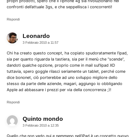
propri prodotti, spero che il l’iphone 4g sia rivoluzionario nei
confronti dell’attuale 3gs, e che seppellisca i concorrenti!
Rispondi
Leonardo
dice:
3 Febbraio 2010 a 11:57
Chi ha creato questo concept, ha copiato spudoratamente l’ipad,
sia per quanto riguarda la tastiera, sia per il menù che “scende”,
dandoti qualche opzione, proprio come in mail sul’lipad XD
tuttavia, spero goggle rilasci seriamente un tablet, perché come
dice bononet, ciò porterebbe ad uno sviluppo migliore dello
stesso da parte delle aziende, magari, aggiungo io obbligando
Apple ad abbassare i prezzi per via della concorrenza ;)!
Rispondi
Quinto mondo
dice:
3 Febbraio 2010 a 12:35
Quello che non vedo qui e nemmeno nell’iPad è un concetto nuovo