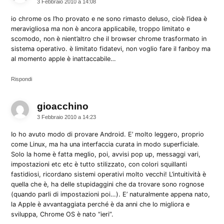
3 Febbraio 2010 a 14:08
io chrome os l’ho provato e ne sono rimasto deluso, cioè l’idea è
meravigliosa ma non è ancora applicabile, troppo limitato e
scomodo, non è nient’altro che il browser chrome trasformato in
sistema operativo. è limitato fidatevi, non voglio fare il fanboy ma
al momento apple è inattaccabile…
Rispondi
gioacchino
dice:
3 Febbraio 2010 a 14:23
Io ho avuto modo di provare Android. E’ molto leggero, proprio
come Linux, ma ha una interfaccia curata in modo superficiale.
Solo la home è fatta meglio, poi, avvisi pop up, messaggi vari,
impostazioni etc etc è tutto stilizzato, con colori squillanti
fastidiosi, ricordano sistemi operativi molto vecchi! L’intuitività è
quella che è, ha delle stupidaggini che da trovare sono rognose
(quando parli di impostazioni poi…). E’ naturalmente appena nato,
la Apple è avvantaggiata perché è da anni che lo migliora e
sviluppa, Chrome OS è nato “ieri”.