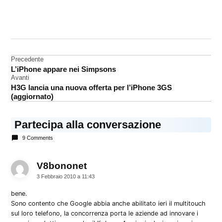
CONTRASSEGNATO
DA UNA SCRITTA:
Chrome
Navigazione
Precedente
Google
L’iPhone appare nei Simpsons
articoli
Rumors
Avanti
H3G lancia una nuova offerta per l’iPhone 3GS
Tablet
(aggiornato)
Partecipa alla conversazione
9 Comments
V8bononet
dice:
3 Febbraio 2010 a 11:43
bene.
Sono contento che Google abbia anche abilitato ieri il multitouch
sul loro telefono, la concorrenza porta le aziende ad innovare i