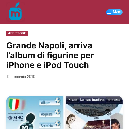
Vai
al
Menu
contenuto
PUBBLICATO
APP STORE
IN
Grande Napoli, arriva
l’album di figurine per
iPhone e iPod Touch
da
12 Febbraio 2010
Kiro