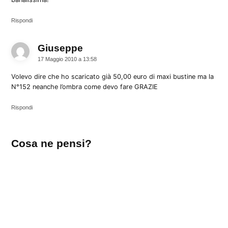
Rispondi
Giuseppe
dice:
17 Maggio 2010 a 13:58
Volevo dire che ho scaricato già 50,00 euro di maxi bustine ma la
N°152 neanche l’ombra come devo fare GRAZIE
Rispondi
Lascia
Cosa ne pensi?
un
commento