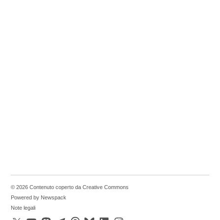
© 2026 Contenuto coperto da Creative Commons
Powered by Newspack
Note legali
X
YouTube
Mastodon
Telegram
Threads
Bluesky
LinkedIn
Instagram