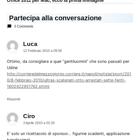
Office 2011 per Mac, ecco la prima immagine
Partecipa alla conversazione
3 Comments
Luca
dice:
12 Febbraio 2010 a 09:56
Ottimo, da consigliare a quei “gentiluomini” che sono passati per
Udine
http://corrieredelmezzogiorno.corriere.it/napoli/notizie/sport/201
0/8-febbraio-2010/ultras-scatenati-otto-arrestati-sette-feriti-
1602422951742.shtml
Rispondi
Ciro
dice:
3 Aprile 2010 a 02:26
E’ solo un ricettacolo di sponsor… figurine scadenti, applicazione
banalissima!