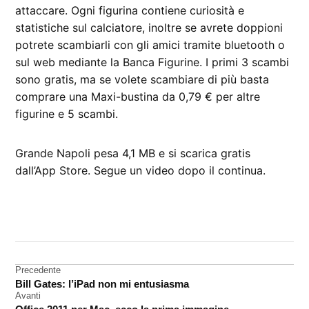
attaccare. Ogni figurina contiene curiosità e
statistiche sul calciatore, inoltre se avrete doppioni
potrete scambiarli con gli amici tramite bluetooth o
sul web mediante la Banca Figurine. I primi 3 scambi
sono gratis, ma se volete scambiare di più basta
comprare una Maxi-bustina da 0,79 € per altre
figurine e 5 scambi.
Grande Napoli pesa 4,1 MB e si scarica gratis
dall’App Store. Segue un video dopo il continua.
CONTRASSEGNATO
DA UNA SCRITTA:
App
Store
Navigazione
Precedente
Bill Gates: l’iPad non mi entusiasma
calcio
articoli
Avanti