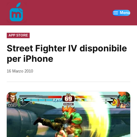
Vai
al
Menu
contenuto
PUBBLICATO
APP STORE
IN
Street Fighter IV disponibile
per iPhone
da
16 Marzo 2010
Kiro