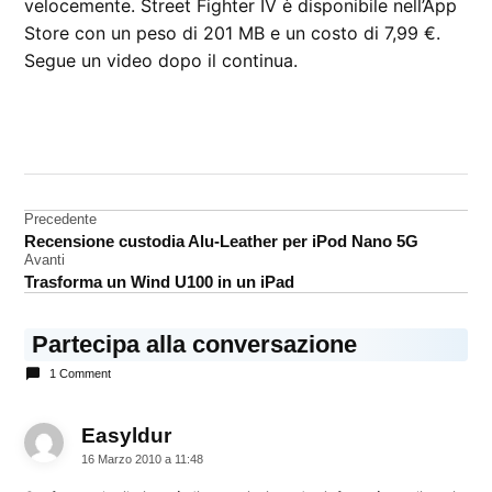
velocemente. Street Fighter IV è disponibile nell’App
Store con un peso di 201 MB e un costo di 7,99 €.
Segue un video dopo il continua.
CONTRASSEGNATO
DA UNA SCRITTA:
App
Store
Navigazione
Precedente
Recensione custodia Alu-Leather per iPod Nano 5G
gioco
articoli
Avanti
Trasforma un Wind U100 in un iPad
Partecipa alla conversazione
1 Comment
Easyldur
dice:
16 Marzo 2010 a 11:48