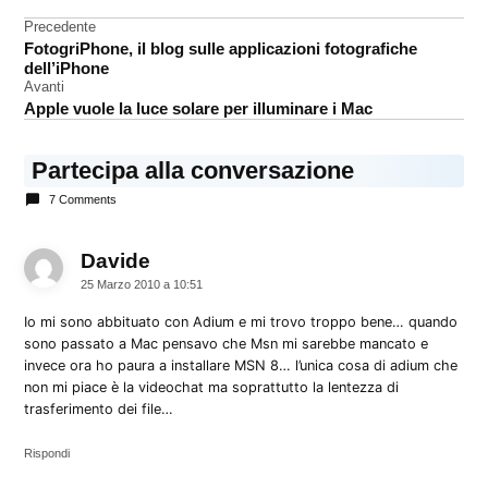
Navigazione
Precedente
MSN
FotogriPhone, il blog sulle applicazioni fotografiche
articoli
dell’iPhone
Avanti
Apple vuole la luce solare per illuminare i Mac
Partecipa alla conversazione
7 Comments
Davide
dice:
25 Marzo 2010 a 10:51
Io mi sono abbituato con Adium e mi trovo troppo bene… quando
sono passato a Mac pensavo che Msn mi sarebbe mancato e
invece ora ho paura a installare MSN 8… l’unica cosa di adium che
non mi piace è la videochat ma soprattutto la lentezza di
trasferimento dei file…
Rispondi