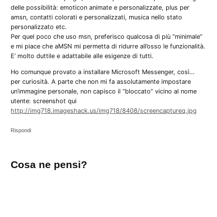
delle possibilità: emoticon animate e personalizzate, plus per
amsn, contatti colorati e personalizzati, musica nello stato
personalizzato etc.
Per quel poco che uso msn, preferisco qualcosa di più “minimale”
e mi piace che aMSN mi permetta di ridurre all’osso le funzionalità.
E’ molto duttile e adattabile alle esigenze di tutti.
Ho comunque provato a installare Microsoft Messenger, così…
per curiosità. A parte che non mi fa assolutamente impostare
un’immagine personale, non capisco il “bloccato” vicino al nome
utente: screenshot qui
http://img718.imageshack.us/img718/8408/screencaptureq.jpg
Rispondi
Lascia
Cosa ne pensi?
un
commento