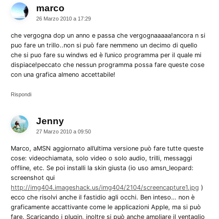
marco
dice:
26 Marzo 2010 a 17:29
che vergogna dop un anno e passa che vergognaaaaa!ancora n si
puo fare un trillo..non si può fare nemmeno un decimo di quello
che si puo fare su windws ed è l’unico programma per il quale mi
dispiace!peccato che nessun programma possa fare queste cose
con una grafica almeno accettabile!
Rispondi
Jenny
dice:
27 Marzo 2010 a 09:50
Marco, aMSN aggiornato all’ultima versione può fare tutte queste
cose: videochiamata, solo video o solo audio, trilli, messaggi
offline, etc. Se poi installi la skin giusta (io uso amsn_leopard:
screenshot qui
http://img404.imageshack.us/img404/2104/screencapture1.jpg
)
ecco che risolvi anche il fastidio agli occhi. Ben inteso… non è
graficamente accattivante come le applicazioni Apple, ma si può
fare. Scaricando i plugin, inoltre si può anche ampliare il ventaglio