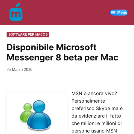
Vai
al
Menu
contenuto
PUBBLICATO
SOFTWARE PER MACOS
IN
Disponibile Microsoft
Messenger 8 beta per Mac
da
25 Marzo 2010
Kiro
MSN è ancora vivo?
Personalmente
preferisco Skype ma è
da evidenziare il fatto
che milioni e milioni di
persone usano MSN