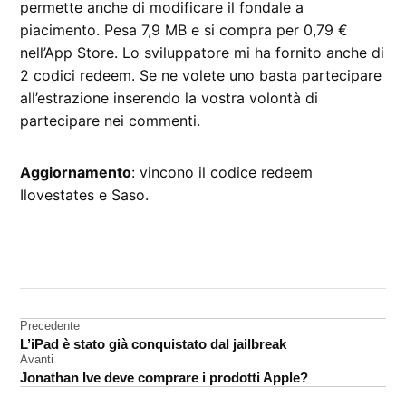
permette anche di modificare il fondale a
piacimento. Pesa 7,9 MB e si compra per 0,79 €
nell’App Store. Lo sviluppatore mi ha fornito anche di
2 codici redeem. Se ne volete uno basta partecipare
all’estrazione inserendo la vostra volontà di
partecipare nei commenti.
Aggiornamento
: vincono il codice redeem
Ilovestates e Saso.
CONTRASSEGNATO
DA UNA SCRITTA:
App
Store
Navigazione
Precedente
L’iPad è stato già conquistato dal jailbreak
redeem
articoli
Avanti
Jonathan Ive deve comprare i prodotti Apple?