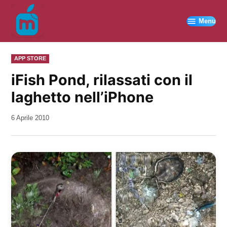
Vai
al
Menu
contenuto
PUBBLICATO
APP STORE
IN
iFish Pond, rilassati con il
laghetto nell’iPhone
da
6 Aprile 2010
Kiro