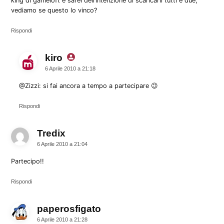
king di gameloft e sarei dell’intenzione di scaricarli tutti e due,
vediamo se questo lo vinco?
Rispondi
kiro
dice:
6 Aprile 2010 a 21:18
@Zizzi: si fai ancora a tempo a partecipare 😉
Rispondi
Tredix
dice:
6 Aprile 2010 a 21:04
Partecipo!!
Rispondi
paperosfigato
dice:
6 Aprile 2010 a 21:28