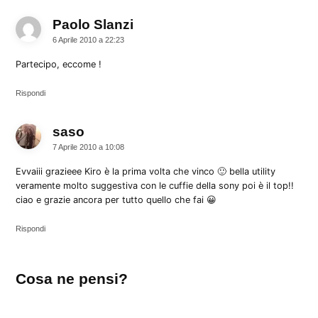
Paolo Slanzi
dice:
6 Aprile 2010 a 22:23
Partecipo, eccome !
Rispondi
saso
dice:
7 Aprile 2010 a 10:08
Evvaiii grazieee Kiro è la prima volta che vinco 🙂 bella utility
veramente molto suggestiva con le cuffie della sony poi è il top!!
ciao e grazie ancora per tutto quello che fai 😀
Rispondi
Lascia
Cosa ne pensi?
un
commento