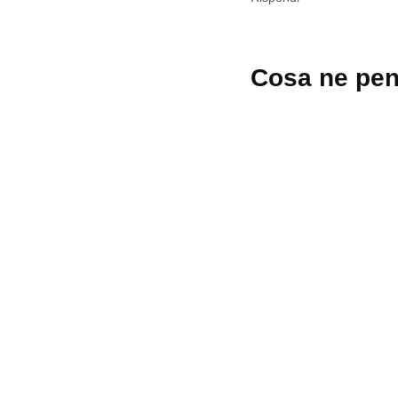
Lascia
Cosa ne pen
un
commento