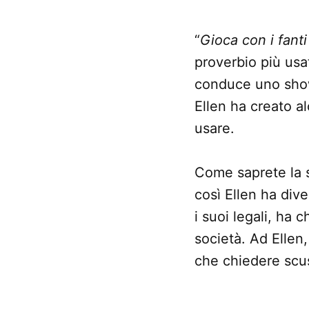
“
Gioca con i fanti
proverbio più us
conduce uno show
Ellen ha creato al
usare.
Come saprete la s
così Ellen ha div
i suoi legali, ha 
società. Ad Ellen,
che chiedere scus