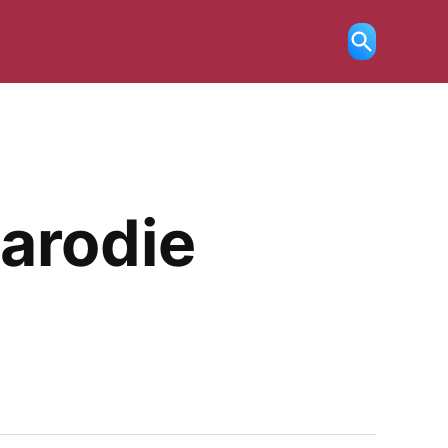
Ricerca
aperta
parodie