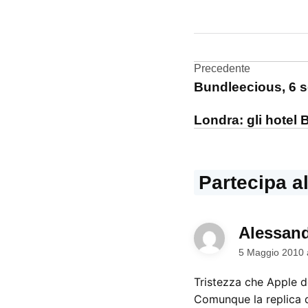
CONTRASSEGNATO
DA UNA SCRITTA:
iPhone
Navigazi
Precedente
Tv
Bundleecious, 6 s
articoli
Londra: gli hotel 
Partecipa a
Alessan
5 Maggio 2010 
Tristezza che Apple 
Comunque la replica d