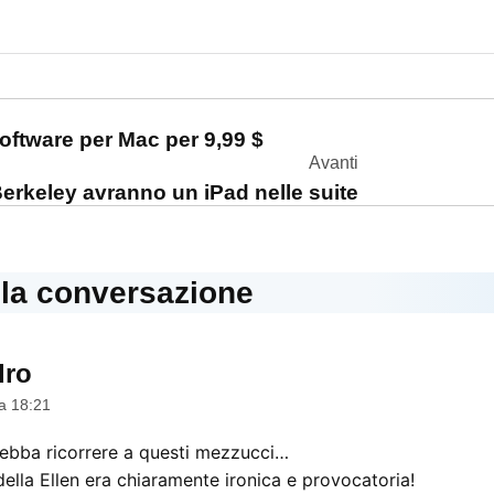
one
oftware per Mac per 9,99 $
Avanti
Berkeley avranno un iPad nelle suite
lla conversazione
dro
dice:
a 18:21
debba ricorrere a questi mezzucci…
ella Ellen era chiaramente ironica e provocatoria!