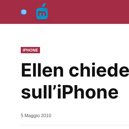
Vai
al
Menu
contenuto
PUBBLICATO
IPHONE
IN
Ellen chiede
sull’iPhone
da
5 Maggio 2010
Kiro