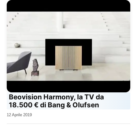
Beovision Harmony, la TV da
18.500 € di Bang & Olufsen
da
12 Aprile 2019
Kiro