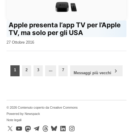
Apple presenta l’app TV per l’Apple
TV, ma solo per gli USA
da
27 Ottobre 2016
Kiro
Paginazione
1
2
3
…
7
Messaggi più vecchi
degli
articoli
© 2026 Contenuto coperto da Creative Commons
Powered by Newspack
Note legali
X
YouTube
Mastodon
Telegram
Threads
Bluesky
LinkedIn
Instagram