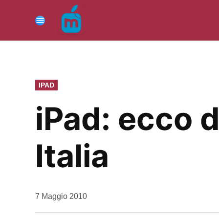
Vai
al
Menu
contenuto
PUBBLICATO
IPAD
IN
iPad: ecco d
Italia
da
7 Maggio 2010
Kiro