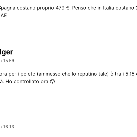
n Spagna costano proprio 479 €. Penso che in Italia costano 
IAE
dger
dice:
a 15:59
 ora per i pc etc (ammesso che lo reputino tale) è tra i 5,15 
à. Ho controllato ora 🙂
a 16:13