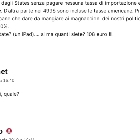
 dagli States senza pagare nessuna tassa di importazione e
. D’altra parte nei 499$ sono incluse le tasse americane. Pr
cane che dare da mangiare ai magnaccioni dei nostri politi
20%.
ate? (un iPad)…. si ma quanti siete? 108 euro !!!
et
dice:
a 16:40
i, quale?
o
dice:
gio 2010 a 16:41