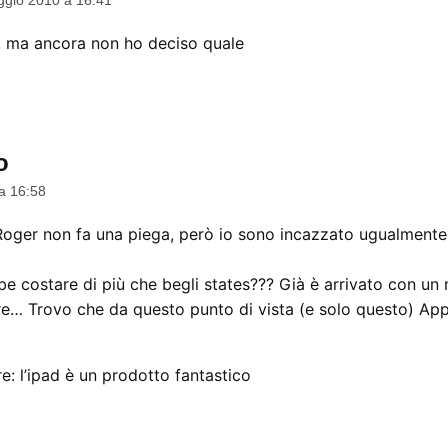
, ma ancora non ho deciso quale
o
dice:
a 16:58
e Roger non fa una piega, però io sono incazzato ugualment
e costare di più che begli states??? Già è arrivato con un m
e… Trovo che da questo punto di vista (e solo questo) Appl
re: l’ipad è un prodotto fantastico