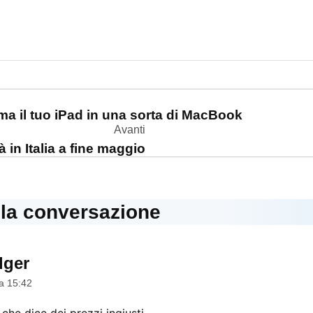
one
ma il tuo iPad in una sorta di MacBook
Avanti
 in Italia a fine maggio
lla conversazione
dger
dice:
a 15:42
he dice dei prezzi ingiusti.