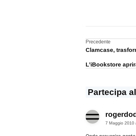
CONTRASSEGNATO
DA UNA SCRITTA:
iPad
Navigazi
Precedente
Clamcase, trasfor
articoli
L’iBookstore aprirà
Partecipa a
rogerdo
7 Maggio 2010 
Onde prevenire gente c