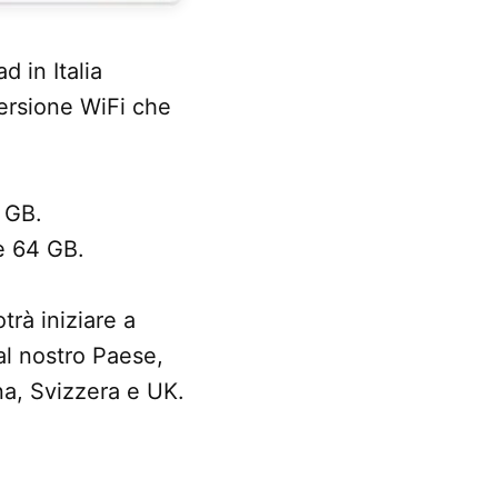
d in Italia
versione WiFi che
 GB.
e 64 GB.
trà iniziare a
al nostro Paese,
na, Svizzera e UK.