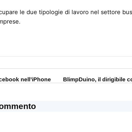
upare le due tipologie di lavoro nel settore bus
imprese.
one
cebook nell’iPhone
BlimpDuino, il dirigibile c
commento