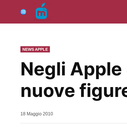
Vai
al
Menu
contenuto
PUBBLICATO
NEWS APPLE
IN
Negli Apple
nuove figure
da
18 Maggio 2010
Kiro