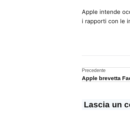
Apple intende occ
i rapporti con le 
CONTRASSEGNATO
DA UNA SCRITTA:
Apple
Store
Navigazi
Precedente
Apple brevetta Fa
Business
articoli
Lascia un 