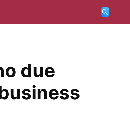
Ricerca
aperta
no due
e business