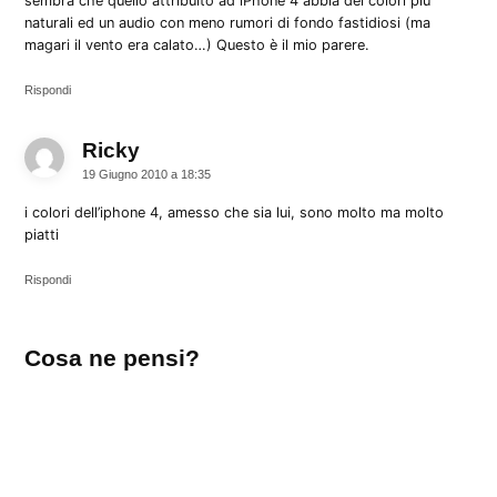
sembra che quello attribuito ad iPhone 4 abbia dei colori più
naturali ed un audio con meno rumori di fondo fastidiosi (ma
magari il vento era calato…) Questo è il mio parere.
Rispondi
Ricky
dice:
19 Giugno 2010 a 18:35
i colori dell’iphone 4, amesso che sia lui, sono molto ma molto
piatti
Rispondi
Lascia
Cosa ne pensi?
un
commento