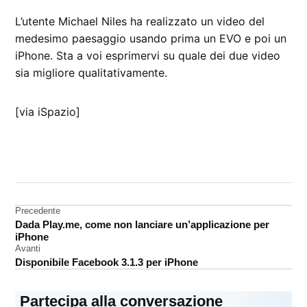
L’utente Michael Niles ha realizzato un video del
medesimo paesaggio usando prima un EVO e poi un
iPhone. Sta a voi esprimervi su quale dei due video
sia migliore qualitativamente.
[via iSpazio]
CONTRASSEGNATO
DA UNA SCRITTA:
iPhone
4
Navigazione
Precedente
Dada Play.me, come non lanciare un’applicazione per
video
articoli
iPhone
Avanti
Disponibile Facebook 3.1.3 per iPhone
Partecipa alla conversazione