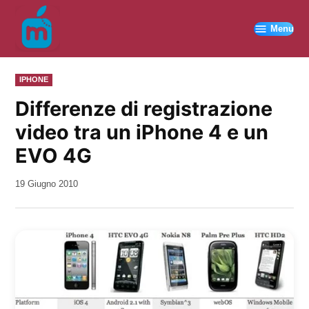
Vai
al
Menu
contenuto
PUBBLICATO
IPHONE
IN
Differenze di registrazione
video tra un iPhone 4 e un
EVO 4G
da
19 Giugno 2010
Kiro