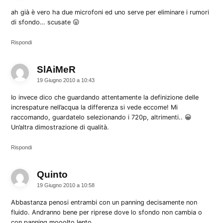
ah già è vero ha due microfoni ed uno serve per eliminare i rumori
di sfondo… scusate 😛
Rispondi
SlAiMeR
dice:
19 Giugno 2010 a 10:43
Io invece dico che guardando attentamente la definizione delle
increspature nell’acqua la differenza si vede eccome! Mi
raccomando, guardatelo selezionando i 720p, altrimenti.. 😀
Un’altra dimostrazione di qualità.
Rispondi
Quinto
dice:
19 Giugno 2010 a 10:58
Abbastanza penosi entrambi con un panning decisamente non
fluido. Andranno bene per riprese dove lo sfondo non cambia o
con panning mooolto lento.