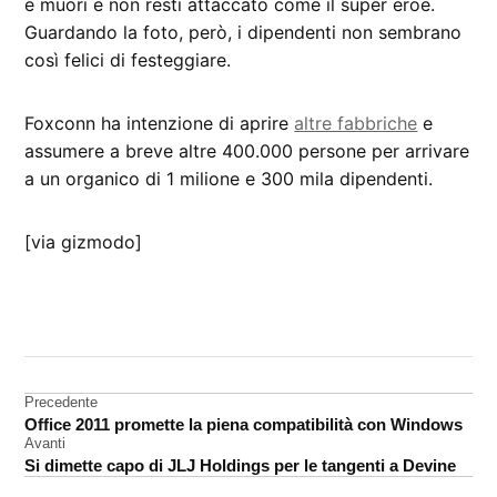
e muori e non resti attaccato come il super eroe.
Guardando la foto, però, i dipendenti non sembrano
così felici di festeggiare.
Foxconn ha intenzione di aprire
altre fabbriche
e
assumere a breve altre 400.000 persone per arrivare
a un organico di 1 milione e 300 mila dipendenti.
[via gizmodo]
CONTRASSEGNATO
DA UNA SCRITTA:
Cina
Navigazione
Precedente
Foxconn
Office 2011 promette la piena compatibilità con Windows
articoli
Avanti
Si dimette capo di JLJ Holdings per le tangenti a Devine