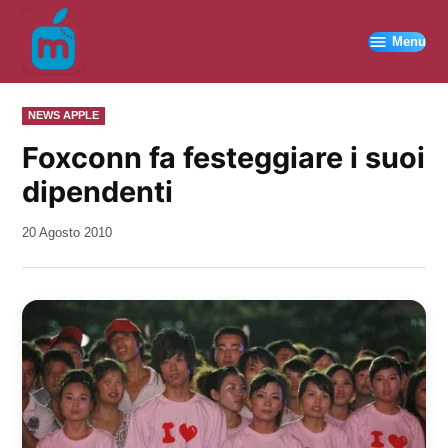
Vai
al
Menu
contenuto
PUBBLICATO
NEWS APPLE
IN
Foxconn fa festeggiare i suoi
dipendenti
da
20 Agosto 2010
Kiro