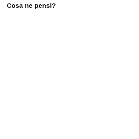
Lascia
Cosa ne pensi?
un
commento