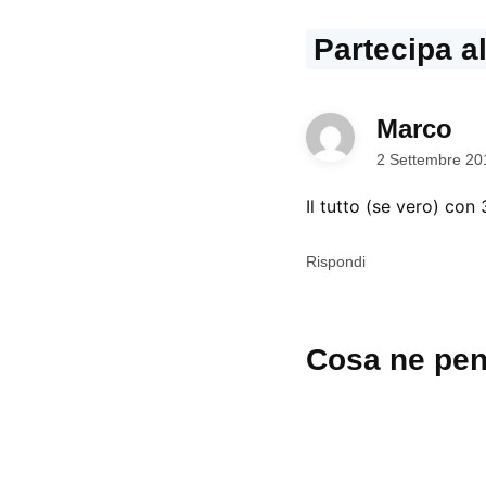
Partecipa a
Marco
dic
2 Settembre 20
Il tutto (se vero) con 
Rispondi
Lascia
Cosa ne pen
un
commento