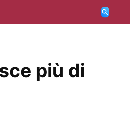
Ricerca
aperta
sce più di