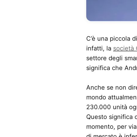
C’è una piccola di
infatti, la
società
settore degli sma
significa che And
Anche se non dir
mondo attualmente
230.000 unità ogn
Questo significa 
momento, per via 
di mercato è infer