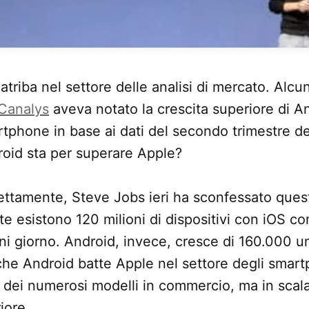
atriba nel settore delle analisi di mercato. Alcu
 Canalys
aveva notato la crescita superiore di A
rtphone in base ai dati del secondo trimestre d
roid sta per superare Apple?
ettamente, Steve Jobs ieri ha sconfessato ques
 esistono 120 milioni di dispositivi con iOS con
i giorno. Android, invece, cresce di 160.000 un
che Android batte Apple nel settore degli smar
dei numerosi modelli in commercio, ma in scala 
iore.