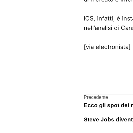
iOS, infatti, è in
nell’analisi di Can
[via electronista]
CONTRASSEGNATO
DA UNA SCRITTA:
analisi
Navigazi
Precedente
Android
Ecco gli spot dei
articoli
iOS
Steve Jobs diventa