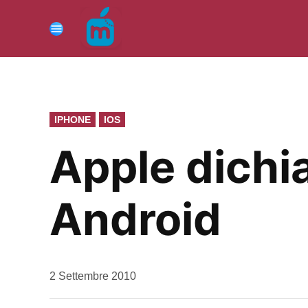
Vai
al
Menu
contenuto
PUBBLICATO
IPHONE
IOS
IN
Apple dichia
Android
da
2 Settembre 2010
Kiro