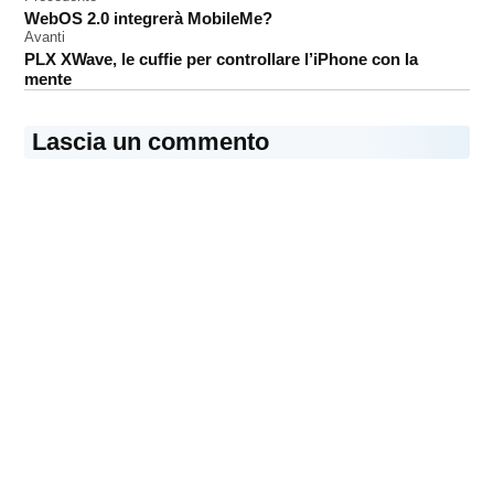
Navigazione
iPad
WebOS 2.0 integrerà MobileMe?
articoli
Avanti
PLX XWave, le cuffie per controllare l’iPhone con la
mente
Lascia un commento