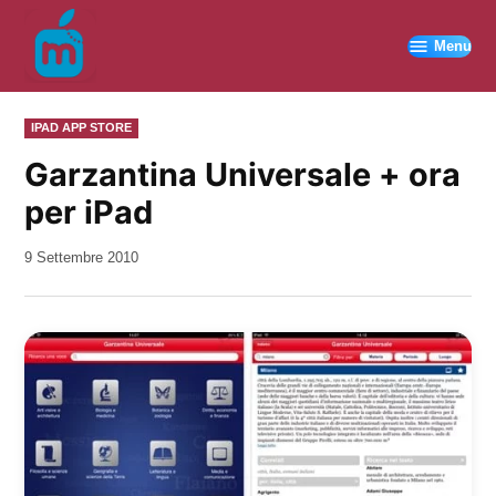
Vai
al
Menu
contenuto
PUBBLICATO
IPAD APP STORE
IN
Garzantina Universale + ora
per iPad
da
9 Settembre 2010
Kiro