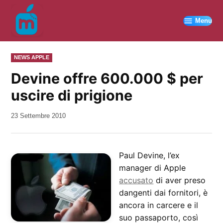
Vai
al
Menu
contenuto
PUBBLICATO
NEWS APPLE
IN
Devine offre 600.000 $ per
uscire di prigione
da
23 Settembre 2010
Kiro
Paul Devine, l’ex
manager di Apple
accusato
di aver preso
dangenti dai fornitori, è
ancora in carcere e il
suo passaporto, così