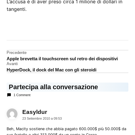
L’accusa è di aver preso circa 1 milione di dollari in
tangenti.
CONTRASSEGNATO
DA UNA SCRITTA:
Devine
Navigazione
Precedente
Apple brevetta il touchscreen sul retro dei dispositivi
articoli
Avanti
HyperDock, il dock del Mac con gli steroidi
Partecipa alla conversazione
1 Comment
Easyldur
dice:
23 Settembre 2010 a 09:53
Beh, Macity sostiene che abbia pagato 600.000$ più 50.000$ da
suo fratello e altri 313.000$ da un conto in Corea.