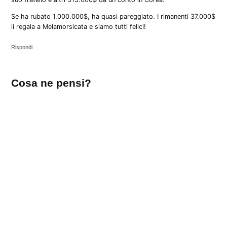
Se ha rubato 1.000.000$, ha quasi pareggiato. I rimanenti 37.000$
li regala a Melamorsicata e siamo tutti felici!
Rispondi
Lascia
Cosa ne pensi?
un
commento