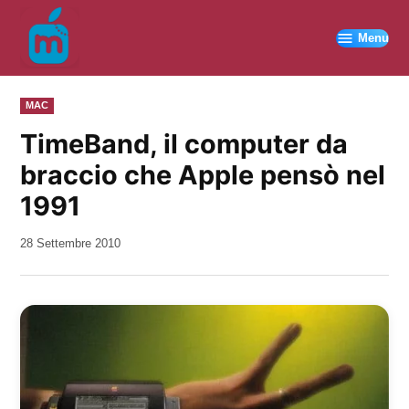
Vai
al
Menu
contenuto
PUBBLICATO
MAC
IN
TimeBand, il computer da
braccio che Apple pensò nel
1991
da
28 Settembre 2010
Kiro