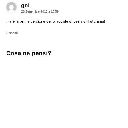
gni
dice:
28 Settembre 2010 a 18:59
ma è la prima versione del bracciale di Leela di Futurama!
Rispondi
Lascia
Cosa ne pensi?
un
commento