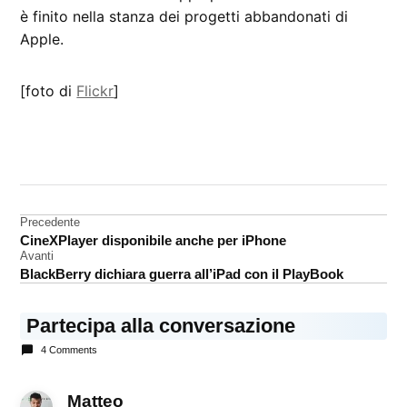
è finito nella stanza dei progetti abbandonati di
Apple.
[foto di
Flickr
]
CONTRASSEGNATO
DA UNA SCRITTA:
concept
Navigazione
Precedente
design
CineXPlayer disponibile anche per iPhone
articoli
Newton
Avanti
BlackBerry dichiara guerra all’iPad con il PlayBook
Partecipa alla conversazione
4 Comments
Matteo
dice: